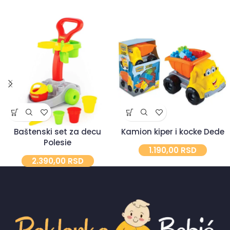
Baštenski set za decu
Kamion kiper i kocke Dede
Polesie
1.190,00
RSD
2.390,00
RSD