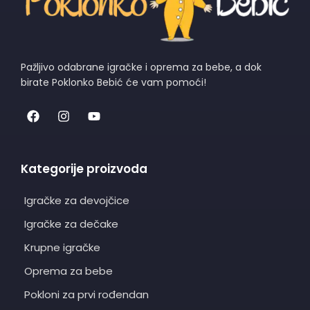
Pažljivo odabrane igračke i oprema za bebe, a dok
birate Poklonko Bebić će vam pomoći!
Kategorije proizvoda
Igračke za devojčice
Igračke za dečake
Krupne igračke
Oprema za bebe
Pokloni za prvi rođendan