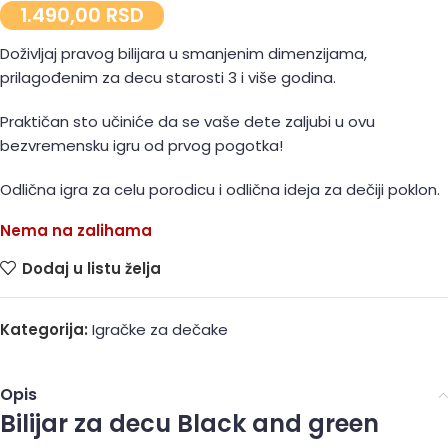
1.490,00
RSD
Doživljaj pravog bilijara u smanjenim dimenzijama,
prilagođenim za decu starosti 3 i više godina.
Praktičan sto učiniće da se vaše dete zaljubi u ovu
bezvremensku igru od prvog pogotka!
Odlična igra za celu porodicu i odlična ideja za dečiji poklon.
Nema na zalihama
Dodaj u listu želja
Kategorija:
Igračke za dečake
Opis
Bilijar za decu Black and green