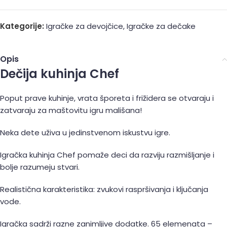
Kategorije:
Igračke za devojčice
,
Igračke za dečake
Opis
Dečija kuhinja Chef
Poput prave kuhinje, vrata šporeta i frižidera se otvaraju i
zatvaraju za maštovitu igru ​​mališana!
Neka dete uživa u jedinstvenom iskustvu igre.
Igračka kuhinja Chef pomaže deci da razviju razmišljanje i
bolje razumeju stvari.
Realistična karakteristika: zvukovi raspršivanja i ključanja
vode.
Igračka sadrži razne zanimljive dodatke. 65 elemenata –