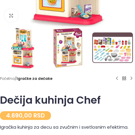
Click to enlarge
Početna
Igračke za dečake
Dečija kuhinja Chef
4.690,00
RSD
Igračka kuhinja za decu sa zvučnim i svetlosnim efektima.