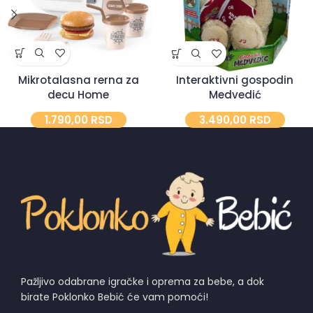
Mikrotalasna rerna za
Interaktivni gospodin
decu Home
Medvedić
1.790,00
RSD
3.490,00
RSD
Pažljivo odabrane igračke i oprema za bebe, a dok
birate Poklonko Bebić će vam pomoći!