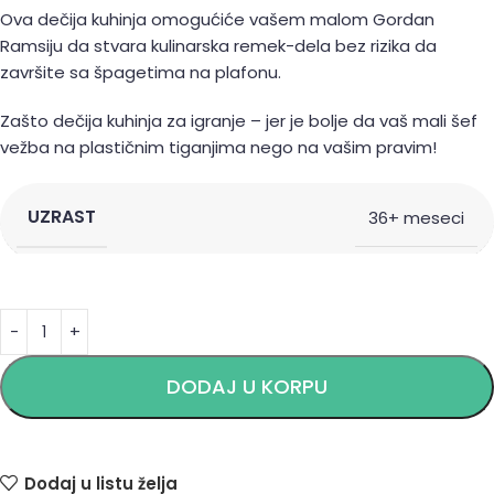
Ova dečija kuhinja omogućiće vašem malom Gordan
Ramsiju da stvara kulinarska remek-dela bez rizika da
završite sa špagetima na plafonu.
Zašto dečija kuhinja za igranje – jer je bolje da vaš mali šef
vežba na plastičnim tiganjima nego na vašim pravim!
UZRAST
36+ meseci
Alternative:
DODAJ U KORPU
Dodaj u listu želja