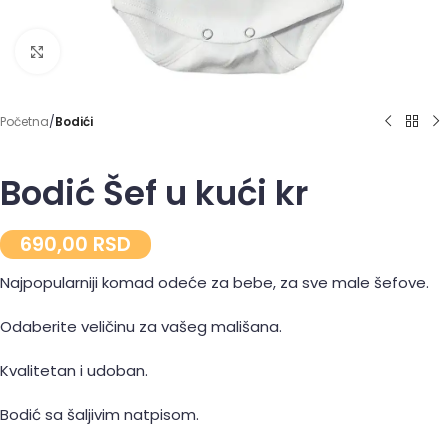
Click to enlarge
Početna
Bodići
Bodić Šef u kući kr
690,00
RSD
Najpopularniji komad odeće za bebe, za sve male šefove.
Odaberite veličinu za vašeg mališana.
Kvalitetan i udoban.
Bodić sa šaljivim natpisom.