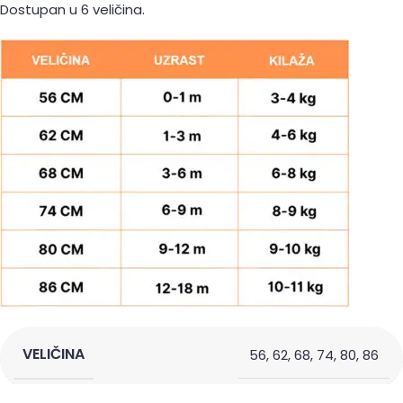
Dostupan u 6 veličina.
VELIČINA
56
,
62
,
68
,
74
,
80
,
86