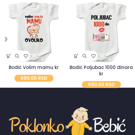
Bodić Volim mamu kr
Bodić Poljubac 1000 dinara
kr
690,00
RSD
690,00
RSD