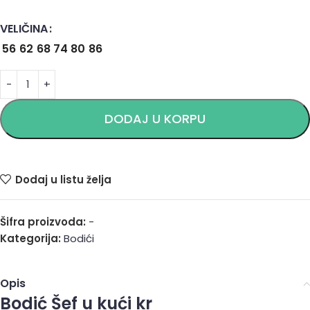
VELIČINA
Alternative:
56
62
68
74
80
86
DODAJ U KORPU
Dodaj u listu želja
Šifra proizvoda:
-
Kategorija:
Bodići
Opis
Bodić Šef u kući kr