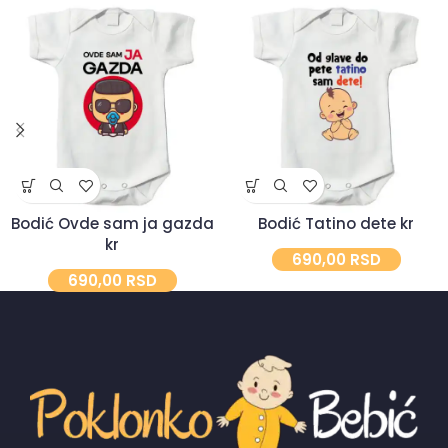
Bodić Ovde sam ja gazda
Bodić Tatino dete kr
kr
690,00
RSD
690,00
RSD