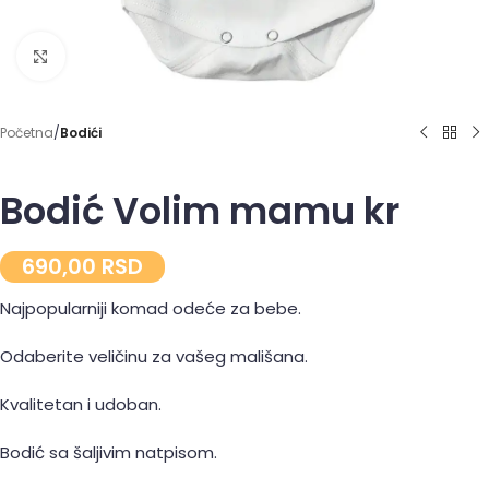
Click to enlarge
Početna
Bodići
Bodić Volim mamu kr
690,00
RSD
Najpopularniji komad odeće za bebe.
Odaberite veličinu za vašeg mališana.
Kvalitetan i udoban.
Bodić sa šaljivim natpisom.