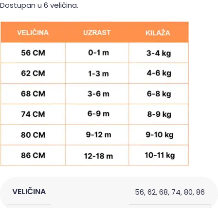
Dostupan u 6 veličina.
VELIČINA
56
,
62
,
68
,
74
,
80
,
86