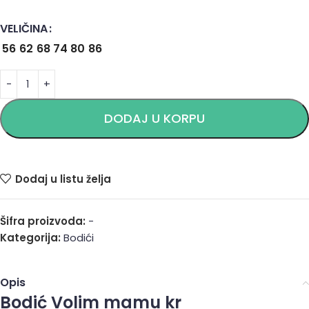
VELIČINA
Alternative:
56
62
68
74
80
86
DODAJ U KORPU
Dodaj u listu želja
Šifra proizvoda:
-
Kategorija:
Bodići
Opis
Bodić Volim mamu kr