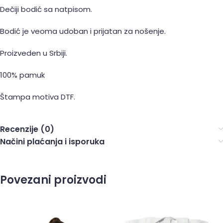
Dečiji bodić sa natpisom.
Bodić je veoma udoban i prijatan za nošenje.
Proizveden u Srbiji.
100% pamuk
Štampa motiva DTF.
Recenzije (0)
Načini plaćanja i isporuka
Povezani proizvodi