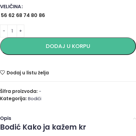
VELIČINA
Alternative:
56
62
68
74
80
86
DODAJ U KORPU
Dodaj u listu želja
Šifra proizvoda:
-
Kategorija:
Bodići
Opis
Bodić Kako ja kažem kr