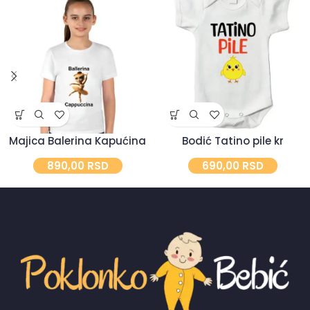
Majica Balerina Kapućina
Bodić Tatino pile kr
890,00
RSD
690,00
RSD