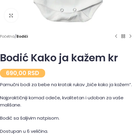
Click to enlarge
Početna
Bodići
Bodić Kako ja kažem kr
690,00
RSD
Pamučni bodi za bebe na kratak rukav „biće kako ja kažem“.
Najpraktičniji komad odeće, kvalitetan i udoban za vaše
mališane.
Bodić sa šaljivim natpisom.
Dostupan u 6 veličina.