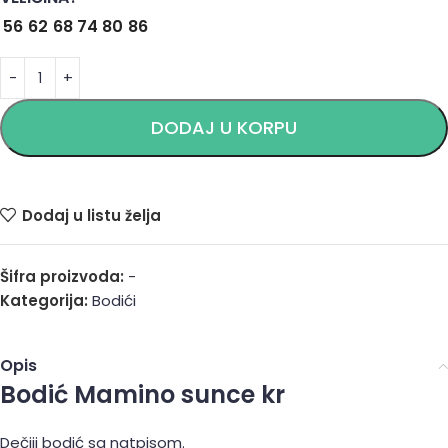
56
62
68
74
80
86
DODAJ U KORPU
Dodaj u listu želja
Šifra proizvoda:
-
Kategorija:
Bodići
Opis
Bodić Mamino sunce kr
Dečiji bodić sa natpisom.