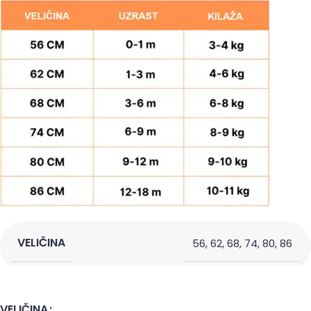
VELIČINA
56
,
62
,
68
,
74
,
80
,
86
VELIČINA
Alternative: