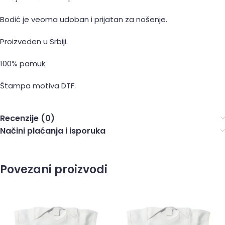
Bodić je veoma udoban i prijatan za nošenje.
Proizveden u Srbiji.
100% pamuk
Štampa motiva DTF.
Recenzije (0)
Načini plaćanja i isporuka
Povezani proizvodi