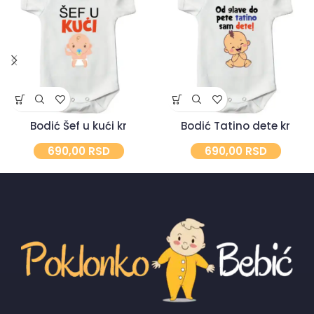
Bodić Šef u kući kr
Bodić Tatino dete kr
690,00
RSD
690,00
RSD