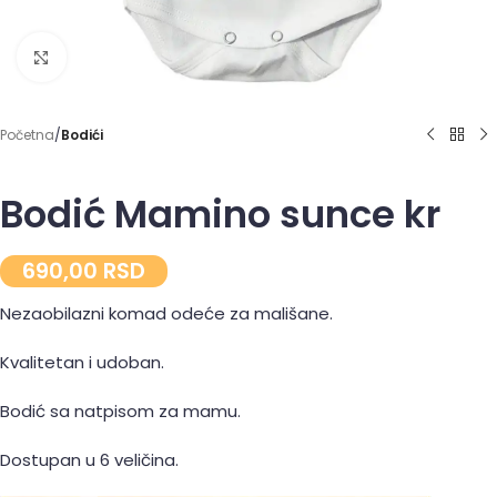
Click to enlarge
Početna
Bodići
Bodić Mamino sunce kr
690,00
RSD
Nezaobilazni komad odeće za mališane.
Kvalitetan i udoban.
Bodić sa natpisom za mamu.
Dostupan u 6 veličina.