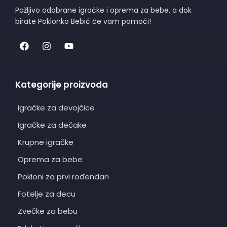
Pažljivo odabrane igračke i oprema za bebe, a dok
birate Poklonko Bebić će vam pomoći!
Kategorije proizvoda
Igračke za devojčice
Igračke za dečake
Krupne igračke
Oprema za bebe
Pokloni za prvi rođendan
Fotelje za decu
Zvečke za bebu