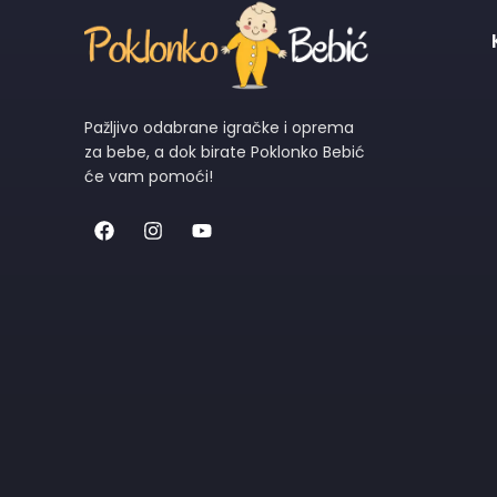
Pažljivo odabrane igračke i oprema
za bebe, a dok birate Poklonko Bebić
će vam pomoći!