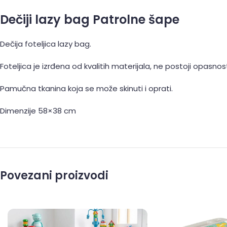
Dečiji lazy bag Patrolne šape
Dečija foteljica lazy bag.
Foteljica je izrđena od kvalitih materijala, ne postoji opasno
Pamučna tkanina koja se može skinuti i oprati.
Dimenzije 58×38 cm
Povezani proizvodi