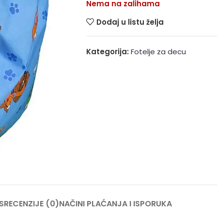
Nema na zalihama
Dodaj u listu želja
Kategorija:
Fotelje za decu
S
RECENZIJE (0)
NAČINI PLAĆANJA I ISPORUKA