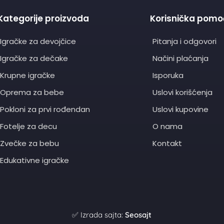
Kategorije proizvoda
Korisnička pomo
Igračke za devojčice
Pitanja i odgovori
Igračke za dečake
Načini plaćanja
Krupne igračke
Isporuka
Oprema za bebe
Uslovi korišćenja
Pokloni za prvi rođendan
Uslovi kupovine
Fotelje za decu
O nama
Zvečke za bebu
Kontakt
Edukativne igračke
✅ Izrada sajta:
Seosajt