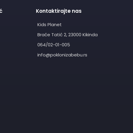
ć
Kontaktirajte nas
Kids Planet
Braće Tatić 2, 23000 Kikinda
064/02-01-005
info@poklonizabebu.rs