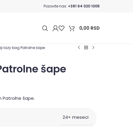
Pozovite nas:
+381 64 020 1005
0,00
RSD
iji lazy bag Patrolne šape
 Patrolne šape
m Patrolne šape.
24+ meseci