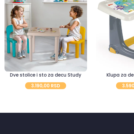
Dve stolice i sto za decu Study
Klupa za de
3.190,00
RSD
3.59