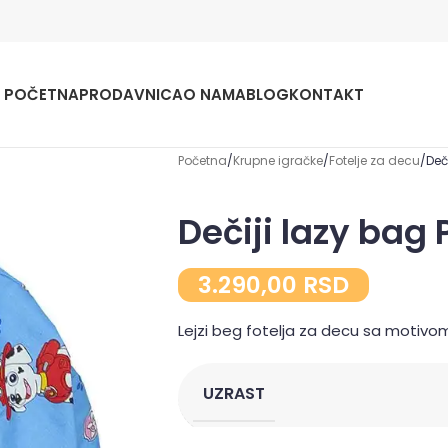
POČETNA
PRODAVNICA
O NAMA
BLOG
KONTAKT
Početna
Krupne igračke
Fotelje za decu
Deč
Dečiji lazy bag
3.290,00
RSD
Lejzi beg fotelja za decu sa motivo
UZRAST