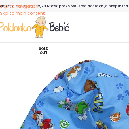
Skip to navigation
ena dostave je 390 rsd, za iznose
preko 5500 rsd dostava je besplatna.
Skip to main content
SOLD
OUT