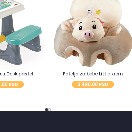
cu Desk pastel
Fotelja za bebe Little krem
0,00
RSD
3.490,00
RSD