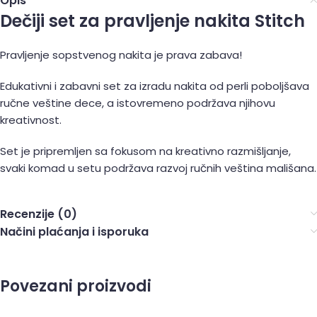
Opis
Dečiji set za pravljenje nakita Stitch
Pravljenje sopstvenog nakita je prava zabava!
Edukativni i zabavni set za izradu nakita od perli poboljšava
ručne veštine dece, a istovremeno podržava njihovu
kreativnost.
Set je pripremljen sa fokusom na kreativno razmišljanje,
svaki komad u setu podržava razvoj ručnih veština mališana.
Recenzije (0)
Načini plaćanja i isporuka
Povezani proizvodi