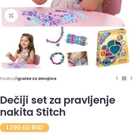
Click to enlarge
Početna
Igračke za devojčice
Dečiji set za pravljenje
nakita Stitch
1.290,00
RSD