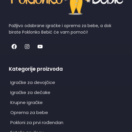
Pažljivo odabrane igračke i oprema za bebe, a dok
birate Poklonko Bebić će vam pomoći!
Kategorije proizvoda
Igračke za devojčice
Igračke za dečake
Krupne igračke
Oprema za bebe
Pokloni za prvi rođendan