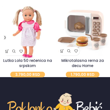
Mikrotalasna rerna za
Lutka Lola 50 rečenica na
decu Home
srpskom
1.790,00
RSD
3.790,00
RSD