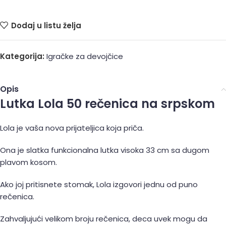
Dodaj u listu želja
Kategorija:
Igračke za devojčice
Opis
Lutka Lola 50 rečenica na srpskom
Lola je vaša nova prijateljica koja priča.
Ona je slatka funkcionalna lutka visoka 33 cm sa dugom
plavom kosom.
Ako joj pritisnete stomak, Lola izgovori jednu od puno
rečenica.
Zahvaljujući velikom broju rečenica, deca uvek mogu da