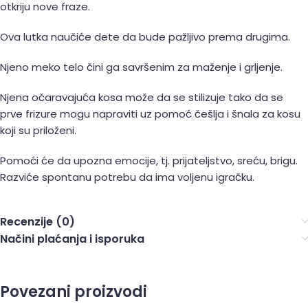
otkriju nove fraze.
Ova lutka naučiće dete da bude pažljivo prema drugima.
Njeno meko telo čini ga savršenim za maženje i grljenje.
Njena očaravajuća kosa može da se stilizuje tako da se
prve frizure mogu napraviti uz pomoć češlja i šnala za kosu
koji su priloženi.
Pomoći će da upozna emocije, tj. prijateljstvo, sreću, brigu.
Razviće spontanu potrebu da ima voljenu igračku.
Recenzije (0)
Načini plaćanja i isporuka
Povezani proizvodi