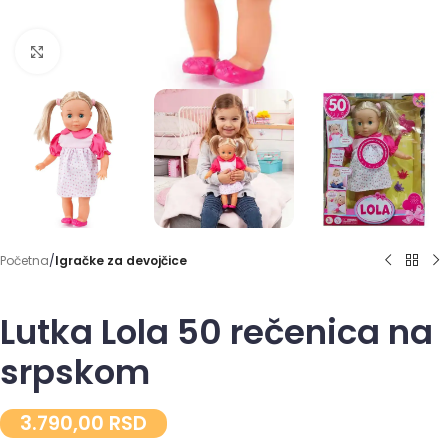
Click to enlarge
Početna
Igračke za devojčice
Lutka Lola 50 rečenica na
srpskom
3.790,00
RSD