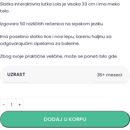
Slatka interaktivna lutka Lola je visoka 33 cm i ima meko
telo.
Izgovara 50 različitih rečenica na srpskom jeziku.
Ima posebno slatko lice i nosi lepu, šarenu haljinu sa
odgovarajućim cipelama za balerine.
Zbog svoje praktične veličine, može se poneti bilo gde.
UZRAST
36+ meseci
Alternative:
DODAJ U KORPU