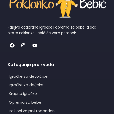
Pažljivo odabrane igračke i oprema za bebe, a dok
birate Poklonko Bebić će vam pomoći!
Kategorije proizvoda
Igračke za devojčice
Igračke za dečake
Krupne igračke
Oprema za bebe
Pokloni za prvi rođendan