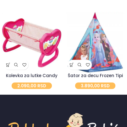
Kolevka za lutke Candy
Šator za decu Frozen Tipi
2.090,00
RSD
3.890,00
RSD