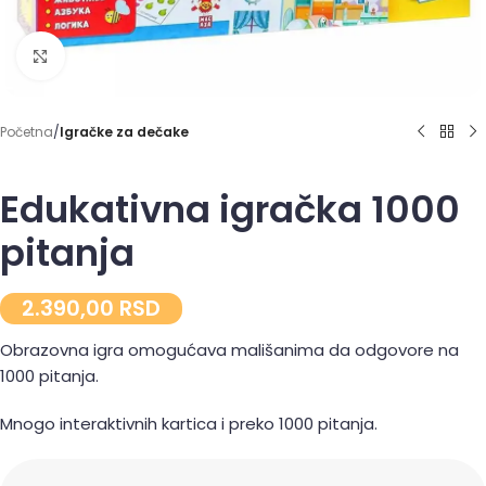
Click to enlarge
Početna
Igračke za dečake
Edukativna igračka 1000
pitanja
2.390,00
RSD
Obrazovna igra omogućava mališanima da odgovore na
1000 pitanja.
Mnogo interaktivnih kartica i preko 1000 pitanja.