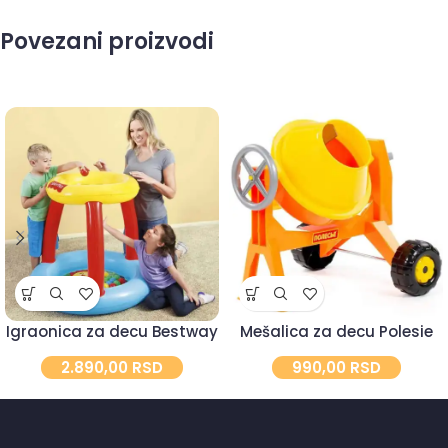
Povezani proizvodi
Igraonica za decu Bestway
Mešalica za decu Polesie
2.890,00
RSD
990,00
RSD