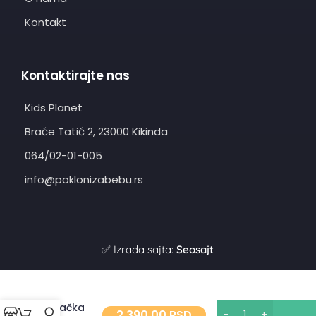
Kontakt
Kontaktirajte nas
Kids Planet
Braće Tatić 2, 23000 Kikinda
064/02-01-005
info@poklonizabebu.rs
✅ Izrada sajta:
Seosajt
Edukativna
Alternative:
igračka
2.390,00
RSD