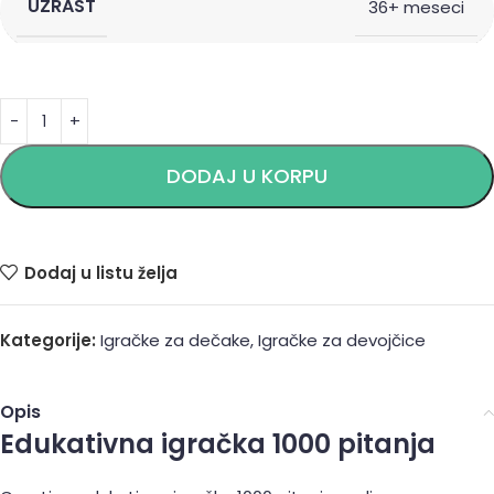
UZRAST
36+ meseci
Alternative:
DODAJ U KORPU
Dodaj u listu želja
Kategorije:
Igračke za dečake
,
Igračke za devojčice
Opis
Edukativna igračka 1000 pitanja