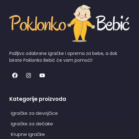
Pažljivo odabrane igračke i oprema za bebe, a dok
birate Poklonko Bebić će vam pomoći!
Kategorije proizvoda
Igračke za devojčice
Igračke za dečake
Krupne igračke