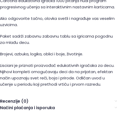
Carotina edukativna igračka 1000 pitanja nudi program
progresivnog učenja sa interaktivnim nastavnim karticama.
Ako odgovorite tačno, olovka svetli i nagrađuje vas veselim
uzvicima.
Paket sadrži zabavnu zabavnu tablu sa igricama pogodnu
za mlađu decu.
Brojevi, azbuka, logika, oblici i boje, životinje.
Lisciani je priznati proizvođač edukativnih igračaka za decu.
Njihovi kompleti omogućavaju deci da na prijatan, efektan
način upoznaju svet reči, boja i prirode. Odličan uvod u
učenje u periodu koji prethodi vrtiću i prvom razredu.
Recenzije (0)
Načini plaćanja i isporuka