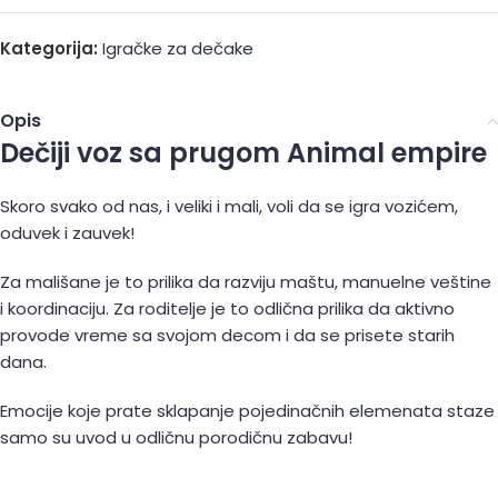
Kategorija:
Igračke za dečake
Opis
Dečiji voz sa prugom Animal empire
Skoro svako od nas, i veliki i mali, voli da se igra vozićem,
oduvek i zauvek!
Za mališane je to prilika da razviju maštu, manuelne veštine
i koordinaciju. Za roditelje je to odlična prilika da aktivno
provode vreme sa svojom decom i da se prisete starih
dana.
Emocije koje prate sklapanje pojedinačnih elemenata staze
samo su uvod u odličnu porodičnu zabavu!