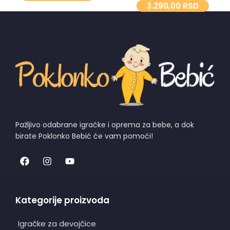
3.290,00
RSD
Pažljivo odabrane igračke i oprema za bebe, a dok
birate Poklonko Bebić će vam pomoći!
Kategorije proizvoda
Igračke za devojčice