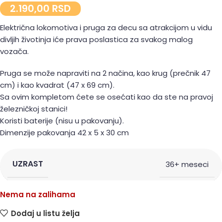
2.190,00
RSD
Električna lokomotiva i pruga za decu sa atrakcijom u vidu
divljih životinja iće prava poslastica za svakog malog
vozača.
Pruga se može napraviti na 2 načina, kao krug (prečnik 47
cm) i kao kvadrat (47 x 69 cm).
Sa ovim kompletom ćete se osećati kao da ste na pravoj
železničkoj stanici!
Koristi baterije (nisu u pakovanju).
Dimenzije pakovanja 42 x 5 x 30 cm
UZRAST
36+ meseci
Nema na zalihama
Dodaj u listu želja