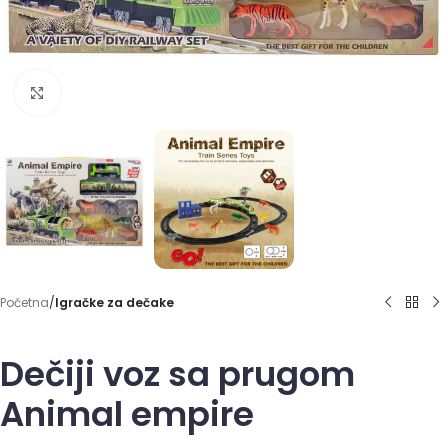
Click to enlarge
Početna
Igračke za dečake
Dečiji voz sa prugom
Animal empire