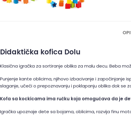
OPI
Didaktička kofica Dolu
Klasična igračka za sortiranje oblika za malu decu. Beba može
Punjenje kante oblicima, njihovo izbacivanje i započinjanje 
slaganje, učeći o prepoznavanju i poklapanju oblika dok se z
Kofa sa kockicama ima ručku koja omogućava da je det
Igračka upoznaje dete sa bojama, oblicima, razvija finu motor