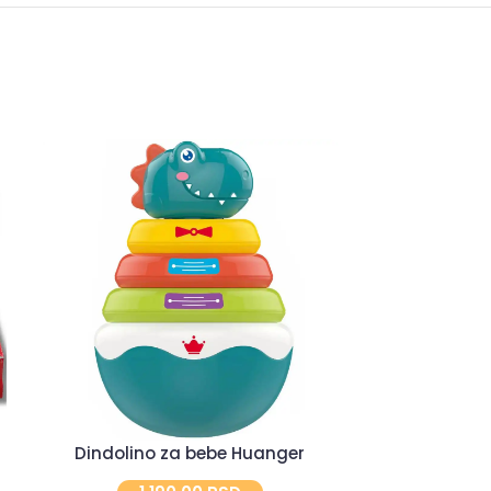
d
Dindolino za bebe Huanger
Edukativn