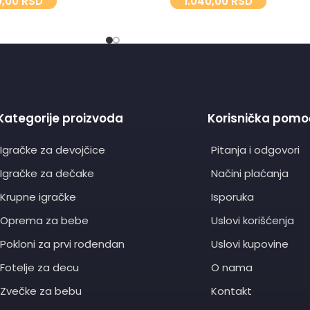
0,00
RSD
1.040,00
RSD
Kategorije proizvoda
Korisnička pomo
Igračke za devojčice
Pitanja i odgovori
Igračke za dečake
Načini plaćanja
Krupne igračke
Isporuka
Oprema za bebe
Uslovi korišćenja
Pokloni za prvi rođendan
Uslovi kupovine
Fotelje za decu
O nama
Zvečke za bebu
Kontakt