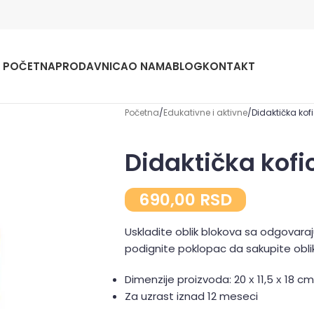
POČETNA
PRODAVNICA
O NAMA
BLOG
KONTAKT
Početna
Edukativne i aktivne
Didaktička kof
Didaktička kofi
690,00
RSD
Uskladite oblik blokova sa odgovaraju
podignite poklopac da sakupite oblik
Dimenzije proizvoda: 20 х 11,5 х 18 cm
Za uzrast iznad 12 meseci