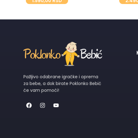
1.590,00
RSD
2.49
Pažljivo odabrane igračke i oprema
za bebe, a dok birate Poklonko Bebić
će vam pomoći!