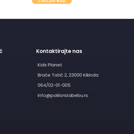
1.190,00
RSD
1.
ć
Kontaktirajte nas
Kids Planet
Braće Tatić 2, 23000 Kikinda
064/02-01-005
info@poklonizabebu.rs