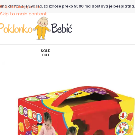
Skip to navigation
ena dostave je 390 rsd, za iznose
preko 5500 rsd dostava je besplatna.
Skip to main content
SOLD
OUT