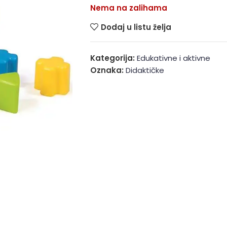
Nema na zalihama
Dodaj u listu želja
Kategorija:
Edukativne i aktivne
Oznaka:
Didaktičke