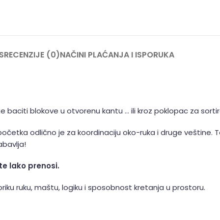
S
RECENZIJE (0)
NAČINI PLAĆANJA I ISPORUKA
 baciti blokove u otvorenu kantu … ili kroz poklopac za sortir
ispočetka odlično je za koordinaciju oko-ruka i druge veštine
abavlja!
e lako prenosi.
iku ruku, maštu, logiku i sposobnost kretanja u prostoru.