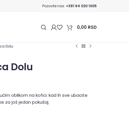
Pozovite nas:
+381 64 020 1005
0,00
RSD
ica Dolu
ca Dolu
ćim oblikom na kofici. kad ih sve ubacite
e za još jedan pokušaj.