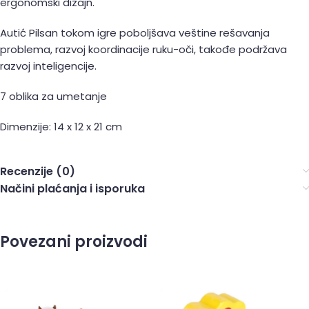
ergonomski dizajn.
Autić Pilsan tokom igre poboljšava veštine rešavanja
problema, razvoj koordinacije ruku-oči, takođe podržava
razvoj inteligencije.
7 oblika za umetanje
Dimenzije: 14 x 12 x 21 cm
Recenzije (0)
Načini plaćanja i isporuka
Povezani proizvodi