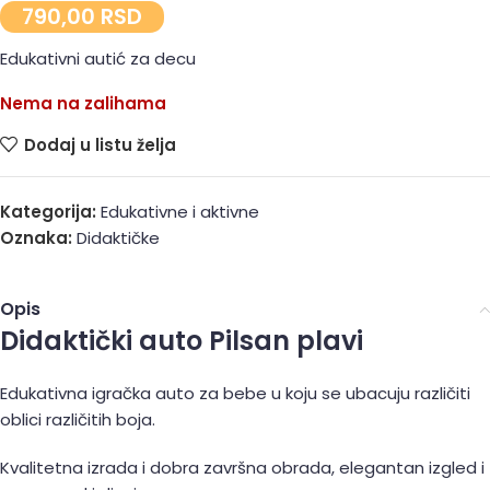
790,00
RSD
Edukativni autić za decu
Nema na zalihama
Dodaj u listu želja
Kategorija:
Edukativne i aktivne
Oznaka:
Didaktičke
Opis
Didaktički auto Pilsan plavi
Edukativna igračka auto za bebe u koju se ubacuju različiti
oblici različitih boja.
Kvalitetna izrada i dobra završna obrada, elegantan izgled i