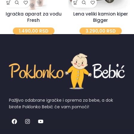
Lena veliki kamion kiper
Igračka aparat za vodu
Bigger
Fresh
3.290,00
RSD
1.490,00
RSD
Pažljivo odabrane igračke i oprema za bebe, a dok
birate Poklonko Bebić će vam pomoći!