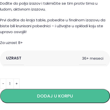
Dođite do polja izazov i takmičite se tim protiv tima u
ludom, aktivnom izazovu.
Prvi dođite do kraja table, pobedite u finalnom izazovu da
biste bili krunisani pobednici – i uživajte u opkladi koju ste
upravo osvojili!
Za uzrast 8+
UZRAST
36+ meseci
Alternative:
DODAJ U KORPU