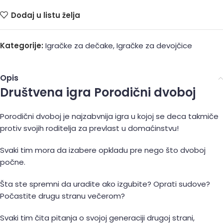
Dodaj u listu želja
Kategorije:
Igračke za dečake
,
Igračke za devojčice
Opis
Društvena igra Porodični dvoboj
Porodični dvoboj je najzabvnija igra u kojoj se deca takmiče
protiv svojih roditelja za prevlast u domaćinstvu!
Svaki tim mora da izabere opkladu pre nego što dvoboj
počne.
Šta ste spremni da uradite ako izgubite? Oprati sudove?
Počastite drugu stranu večerom?
Svaki tim čita pitanja o svojoj generaciji drugoj strani,