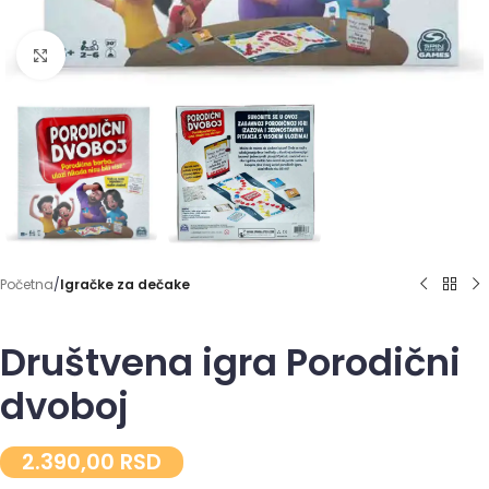
Click to enlarge
Početna
Igračke za dečake
Društvena igra Porodični
dvoboj
2.390,00
RSD