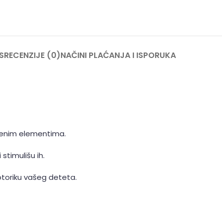
S
RECENZIJE (0)
NAČINI PLAĆANJA I ISPORUKA
arenim elementima.
stimulišu ih.
otoriku vašeg deteta.