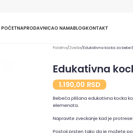
POČETNA
PRODAVNICA
O NAMA
BLOG
KONTAKT
Početna
Zvečke
Edukativna kocka za bebe B
Edukativna kock
1.190,00
RSD
Bebeća plišana edukativna kocka koja
elemenata.
Napravite zveckanje kad je protresete
Postoji prsten tako da je možete post