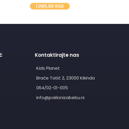
1.090,00
RSD
5
ć
Kontaktirajte nas
Kids Planet
Braće Tatić 2, 23000 Kikinda
064/02-01-005
info@poklonizabebu.rs