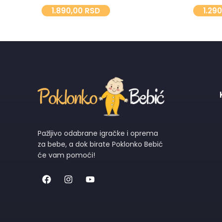
1.29
1.890,00
RSD
Pažljivo odabrane igračke i oprema
za bebe, a dok birate Poklonko Bebić
će vam pomoći!