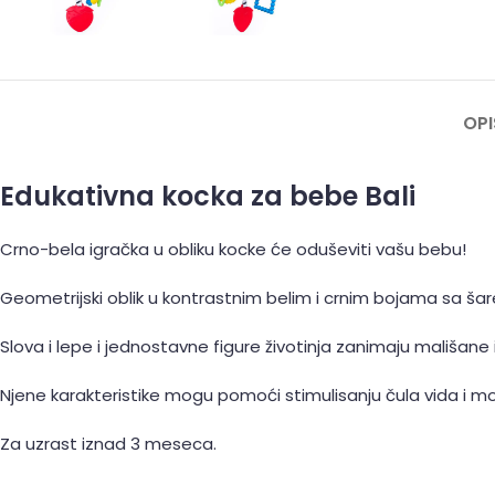
OPI
Edukativna kocka za bebe Bali
Crno-bela igračka u obliku kocke će oduševiti vašu bebu!
Geometrijski oblik u kontrastnim belim i crnim bojama sa š
Slova i lepe i jednostavne figure životinja zanimaju mališane i 
Njene karakteristike mogu pomoći stimulisanju čula vida i m
Za uzrast iznad 3 meseca.