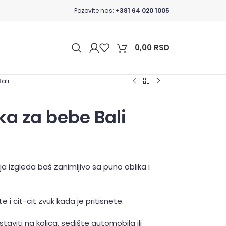
Pozovite nas:
+381 64 020 1005
0,00
RSD
ali
a za bebe Bali
 izgleda baš zanimljivo sa puno oblika i
 i cit-cit zvuk kada je pritisnete.
aviti na kolica, sedište automobila ili