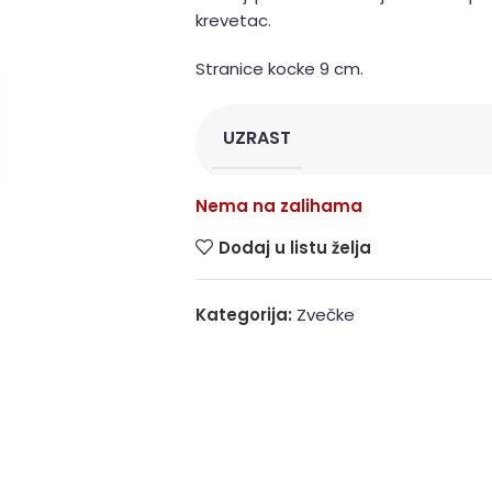
krevetac.
Stranice kocke 9 cm.
UZRAST
Nema na zalihama
Dodaj u listu želja
Kategorija:
Zvečke