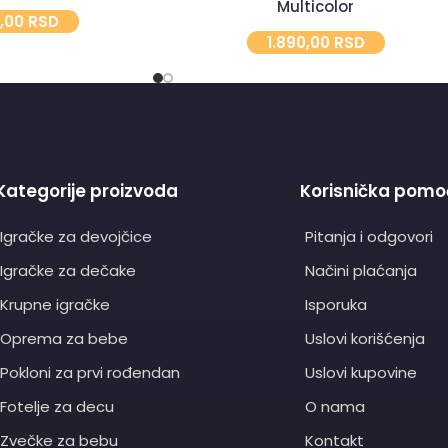
Multicolor
0,00
RSD
1.890,00
RSD
Kategorije proizvoda
Korisnička pomo
Igračke za devojčice
Pitanja i odgovori
Igračke za dečake
Načini plaćanja
Krupne igračke
Isporuka
Oprema za bebe
Uslovi korišćenja
Pokloni za prvi rođendan
Uslovi kupovine
Fotelje za decu
O nama
Zvečke za bebu
Kontakt