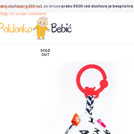
Skip to navigation
ena dostave je 390 rsd, za iznose
preko 5500 rsd dostava je besplatna.
Skip to main content
SOLD
OUT