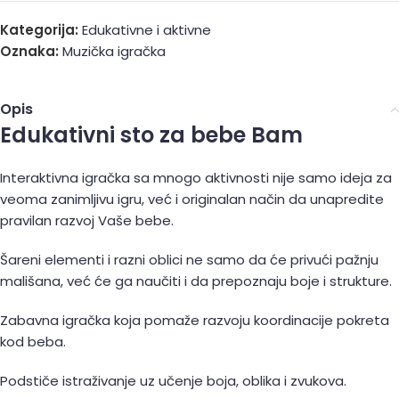
Kategorija:
Edukativne i aktivne
Oznaka:
Muzička igračka
Opis
Edukativni sto za bebe Bam
Interaktivna igračka sa mnogo aktivnosti nije samo ideja za
veoma zanimljivu igru, već i originalan način da unapredite
pravilan razvoj Vaše bebe.
Šareni elementi i razni oblici ne samo da će privući pažnju
mališana, već će ga naučiti i da prepoznaju boje i strukture.
Zabavna igračka koja pomaže razvoju koordinacije pokreta
kod beba.
Podstiče istraživanje uz učenje boja, oblika i zvukova.