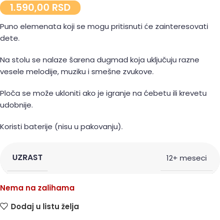
1.590,00
RSD
Puno elemenata koji se mogu pritisnuti će zainteresovati
dete.
Na stolu se nalaze šarena dugmad koja uključuju razne
vesele melodije, muziku i smešne zvukove.
Ploča se može ukloniti ako je igranje na ćebetu ili krevetu
udobnije.
Koristi baterije (nisu u pakovanju).
UZRAST
12+ meseci
Nema na zalihama
Dodaj u listu želja