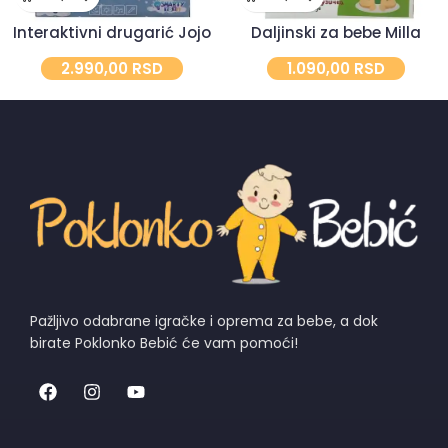
Interaktivni drugarić Jojo
Daljinski za bebe Milla
2.990,00
RSD
1.090,00
RSD
Pažljivo odabrane igračke i oprema za bebe, a dok
birate Poklonko Bebić će vam pomoći!