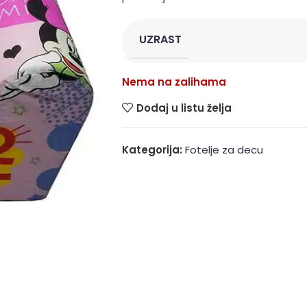
UZRAST
Nema na zalihama
Dodaj u listu želja
Kategorija:
Fotelje za decu