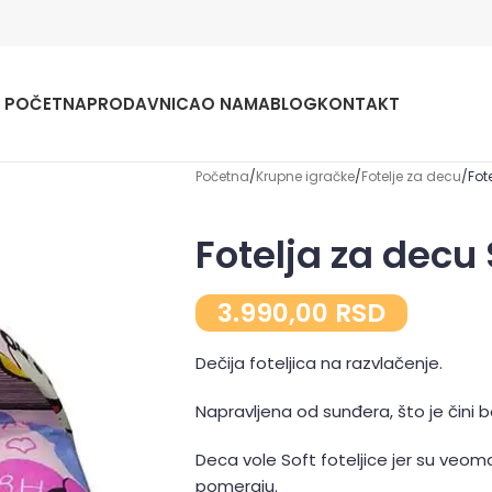
POČETNA
PRODAVNICA
O NAMA
BLOG
KONTAKT
Početna
Krupne igračke
Fotelje za decu
Fot
Fotelja za decu 
3.990,00
RSD
Dečija foteljica na razvlačenje.
Napravljena od sunđera, što je čini
Deca vole Soft foteljice jer su veom
pomeraju.