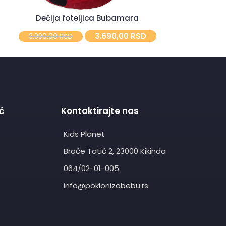
3.
Dečija foteljica Bubamara
3.690,00
RSD
3.990,00
RSD
ć
Kontaktirajte nas
Kids Planet
Braće Tatić 2, 23000 Kikinda
064/02-01-005
info@poklonizabebu.rs