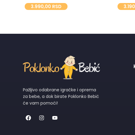
3.990,00
RSD
3.19
Pažljivo odabrane igračke i oprema
za bebe, a dok birate Poklonko Bebić
će vam pomoći!