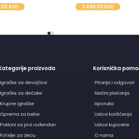
0,00
RSD
3.490,00
RSD
Kategorije proizvoda
Korisnička pomo
Igračke za devojčice
Pitanja i odgovori
Igračke za dečake
Načini plaćanja
Krupne igračke
Isporuka
Oprema za bebe
Uslovi korišćenja
Pokloni za prvi rođendan
Uslovi kupovine
Fotelje za decu
O nama