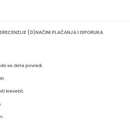
S
RECENZIJE (0)
NAČINI PLAĆANJA I ISPORUKA
 da se dete povredi.
ti.
ti krevetić.
.
m.