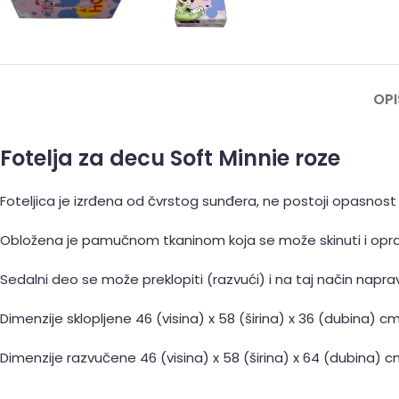
OPI
Fotelja za decu Soft Minnie roze
Foteljica je izrđena od čvrstog sunđera, ne postoji opasnost
Obložena je pamučnom tkaninom koja se može skinuti i opra
Sedalni deo se može preklopiti (razvući) i na taj način napravi
Dimenzije sklopljene 46 (visina) x 58 (širina) x 36 (dubina) cm
Dimenzije razvučene 46 (visina) x 58 (širina) x 64 (dubina) c