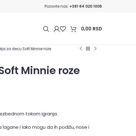
Pozovite nas:
+381 64 020 1005
0,00
RSD
elja za decu Soft Minnie roze
Soft Minnie roze
 bezbednom tokom igranja.
a lagane i lako mogu da ih podižu, nose i