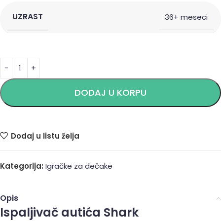
UZRAST
36+ meseci
Alternative:
DODAJ U KORPU
Dodaj u listu želja
Kategorija:
Igračke za dečake
Opis
Ispaljivač autića Shark