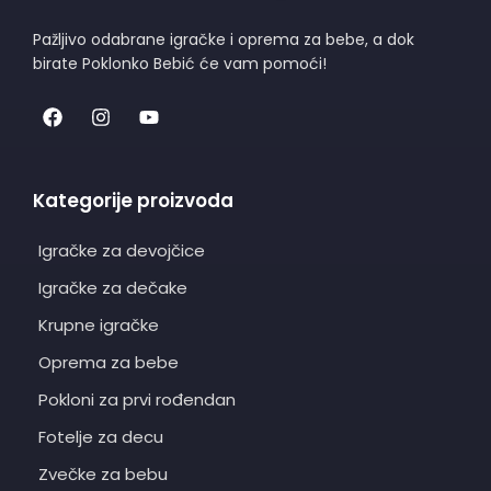
Pažljivo odabrane igračke i oprema za bebe, a dok
birate Poklonko Bebić će vam pomoći!
Kategorije proizvoda
Igračke za devojčice
Igračke za dečake
Krupne igračke
Oprema za bebe
Pokloni za prvi rođendan
Fotelje za decu
Zvečke za bebu