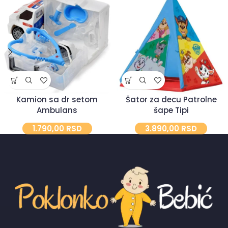
Kamion sa dr setom
Šator za decu Patrolne
Ambulans
šape Tipi
1.790,00
RSD
3.890,00
RSD