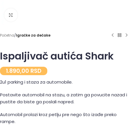
Click to enlarge
Početna
Igračke za dečake
Ispaljivač autića Shark
1.890,00
RSD
2u1 parking i staza za automobile.
Postavite automobil na stazu, a zatim ga povucite nazad i
pustite da biste ga poslali napred.
Automobil prolazi kroz petlju pre nego što izađe preko
rampe.