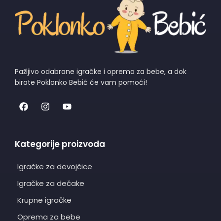
Pažljivo odabrane igračke i oprema za bebe, a dok
birate Poklonko Bebić će vam pomoći!
Kategorije proizvoda
Igračke za devojčice
Igračke za dečake
Krupne igračke
Oprema za bebe