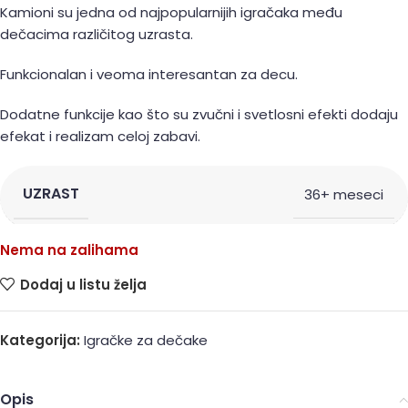
Kamioni su jedna od najpopularnijih igračaka među
dečacima različitog uzrasta.
Funkcionalan i veoma interesantan za decu.
Dodatne funkcije kao što su zvučni i svetlosni efekti dodaju
efekat i realizam celoj zabavi.
UZRAST
36+ meseci
Nema na zalihama
Dodaj u listu želja
Kategorija:
Igračke za dečake
Opis