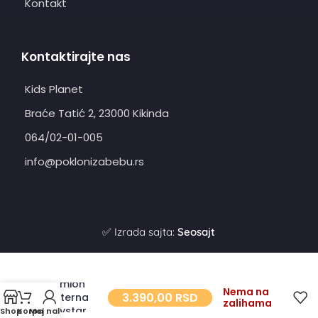
Kontakt
Kontaktirajte nas
Kids Planet
Braće Tatić 2, 23000 Kikinda
064/02-01-005
info@poklonizabebu.rs
✅ Izrada sajta:
Seosajt
Kamion
Nema na
3.390,00
RSD
cisterna
zalihama
Toystar
Shop
Korpa
Moj nalog