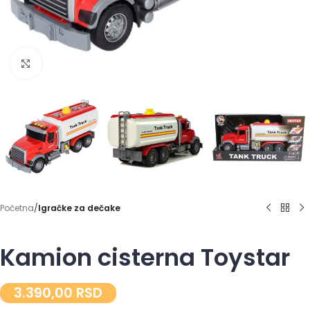
Click to enlarge
Početna
Igračke za dečake
Kamion cisterna Toystar
3.390,00
RSD