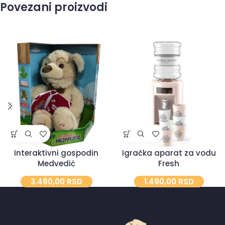
Povezani proizvodi
Interaktivni gospodin
Igračka aparat za vodu
Medvedić
Fresh
3.490,00
RSD
1.490,00
RSD