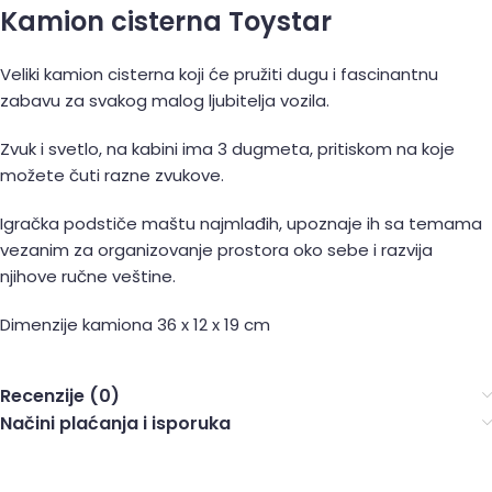
Kamion cisterna Toystar
Veliki kamion cisterna koji će pružiti dugu i fascinantnu
zabavu za svakog malog ljubitelja vozila.
Zvuk i svetlo, na kabini ima 3 dugmeta, pritiskom na koje
možete čuti razne zvukove.
Igračka podstiče maštu najmlađih, upoznaje ih sa temama
vezanim za organizovanje prostora oko sebe i razvija
njihove ručne veštine.
Dimenzije kamiona 36 x 12 x 19 cm
Recenzije (0)
Načini plaćanja i isporuka