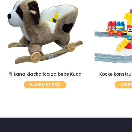
Plišana klackalica za bebe Kuca
Kocke konstru
6.490,00
RSD
1.69