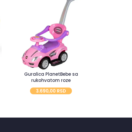
Guralica PlanetBebe sa
rukohvatom roze
Klackalic
3.690,00
RSD
5
4.