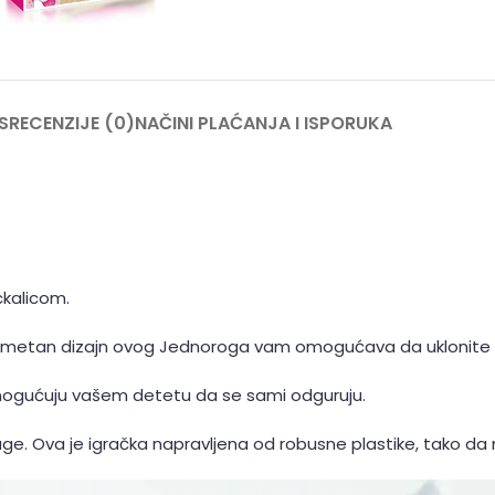
S
RECENZIJE (0)
NAČINI PLAĆANJA I ISPORUKA
ckalicom.
nje, pametan dizajn ovog Jednoroga vam omogućava da uklonite
mogućuju vašem detetu da se sami odguruju.
uge. Ova je igračka napravljena od robusne plastike, tako d