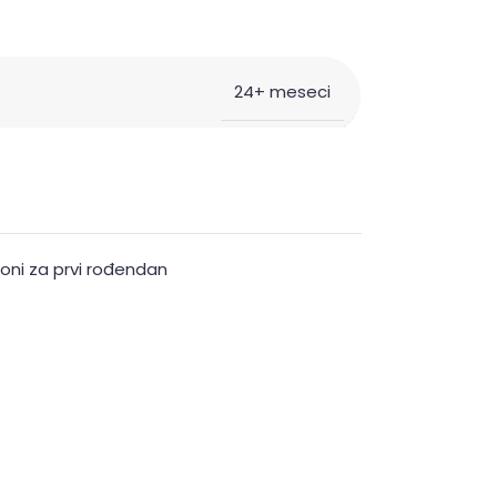
24+ meseci
loni za prvi rođendan