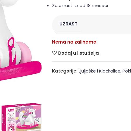
Za uzrast iznad 18 meseci
UZRAST
Nema na zalihama
Dodaj u listu želja
Kategorije:
Ljuljaške i Klackalice
,
Pok