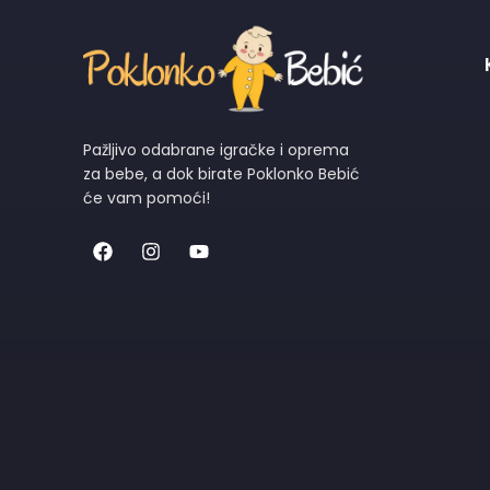
Pažljivo odabrane igračke i oprema
za bebe, a dok birate Poklonko Bebić
će vam pomoći!