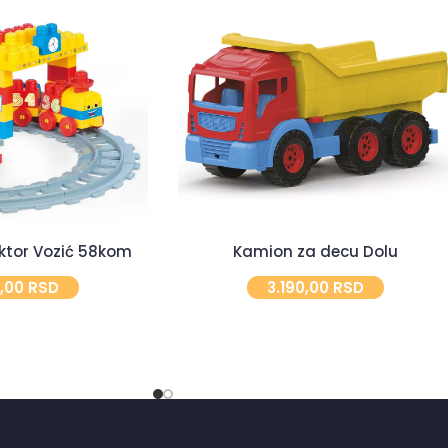
ktor Vozić 58kom
Kamion za decu Dolu
0,00
RSD
3.190,00
RSD