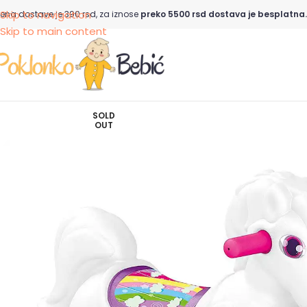
Skip to navigation
ena dostave je 390 rsd, za iznose
preko 5500 rsd dostava je besplatna.
Skip to main content
SOLD
OUT