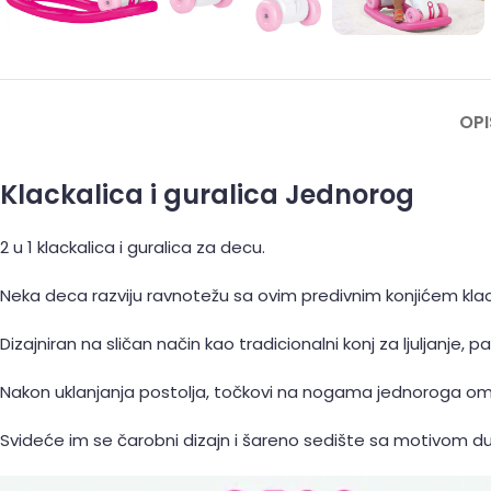
OPI
Klackalica i guralica Jednorog
2 u 1 klackalica i guralica za decu.
Neka deca razviju ravnotežu sa ovim predivnim konjićem kla
Dizajniran na sličan način kao tradicionalni konj za ljulja
Nakon uklanjanja postolja, točkovi na nogama jednoroga o
Svideće im se čarobni dizajn i šareno sedište sa motivom d