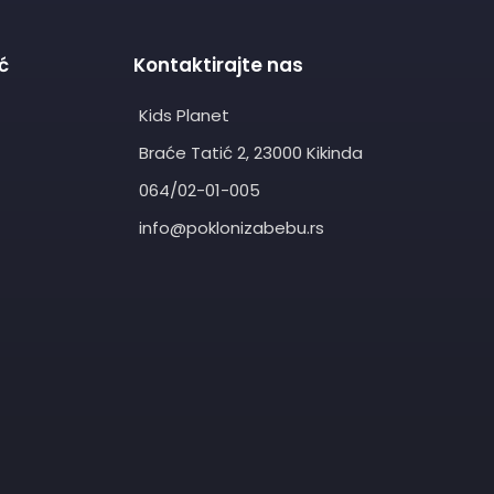
ć
Kontaktirajte nas
Kids Planet
Braće Tatić 2, 23000 Kikinda
064/02-01-005
info@poklonizabebu.rs