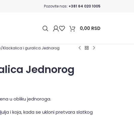
Pozovite nas:
+381 64 020 1005
0,00
RSD
e
Klackalica i guralica Jednorog
ralica Jednorog
jena u obliku jednoroga.
ulja i koja, kada se ukloni pretvara slatkog