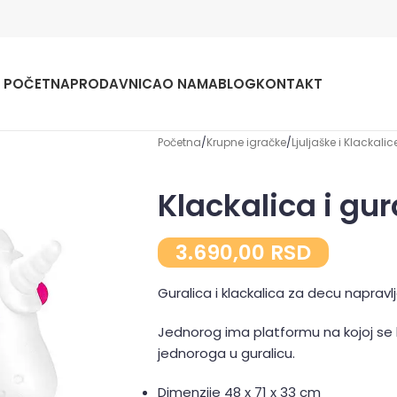
POČETNA
PRODAVNICA
O NAMA
BLOG
KONTAKT
Početna
Krupne igračke
Ljuljaške i Klackalic
Klackalica i gu
3.690,00
RSD
Guralica i klackalica za decu napravl
Jednorog ima platformu na kojoj se lj
jednoroga u guralicu.
Dimenzije 48 x 71 x 33 cm