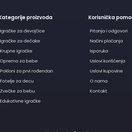
Kategorije proizvoda
Korisnička pomo
Igračke za devojčice
Pitanja i odgovori
Igračke za dečake
Načini plaćanja
Krupne igračke
Isporuka
Oprema za bebe
Uslovi korišćenja
Pokloni za prvi rođendan
Uslovi kupovine
Fotelje za decu
O nama
Zvečke za bebu
Kontakt
Edukativne igračke