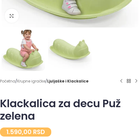
Click to enlarge
Početna
Krupne igračke
Ljuljaške i Klackalice
Klackalica za decu Puž
zelena
1.590,00
RSD