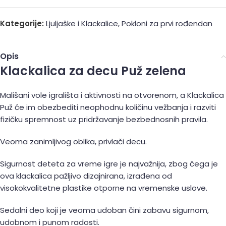
Kategorije:
Ljuljaške i Klackalice
,
Pokloni za prvi rođendan
Opis
Klackalica za decu Puž zelena
Mališani vole igrališta i aktivnosti na otvorenom, a Klackalica
Puž će im obezbediti neophodnu količinu vežbanja i razviti
fizičku spremnost uz pridržavanje bezbednosnih pravila.
Veoma zanimljivog oblika, privlači decu.
Sigurnost deteta za vreme igre je najvažnija, zbog čega je
ova klackalica pažljivo dizajnirana, izrađena od
visokokvalitetne plastike otporne na vremenske uslove.
Sedalni deo koji je veoma udoban čini zabavu sigurnom,
udobnom i punom radosti.