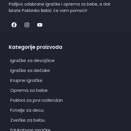
Pažljivo odabrane igračke i oprema za bebe, a dok
birate Poklonko Bebić će vam pomoći!
Kategorije proizvoda
Igračke za devojčice
Igračke za dečake
Krupne igračke
Oprema za bebe
Pokloni za prvi rođendan
Fotelje za decu
Zvečke za bebu
Edukativne igračke