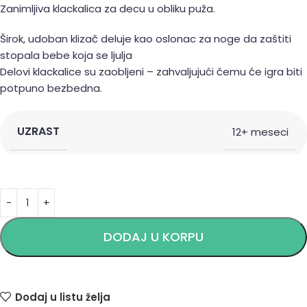
Zanimljiva klackalica za decu u obliku puža.
Širok, udoban klizač deluje kao oslonac za noge da zaštiti
stopala bebe koja se ljulja
Delovi klackalice su zaobljeni – zahvaljujući čemu će igra biti
potpuno bezbedna.
UZRAST
12+ meseci
Alternative:
DODAJ U KORPU
Dodaj u listu želja