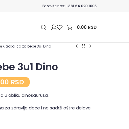
Pozovite nas:
+381 64 020 1005
0,00
RSD
e
Klackalica za bebe 3u1 Dino
ebe 3u1 Dino
,00
RSD
lica u obliku dinosaurusa.
a za zdravlje dece i ne sadrži oštre delove