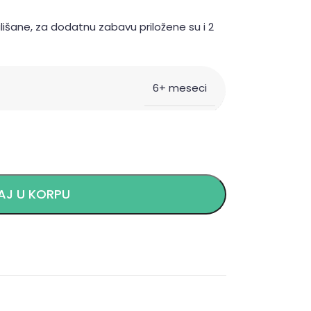
lišane, za dodatnu zabavu priložene su i 2
6+ meseci
J U KORPU