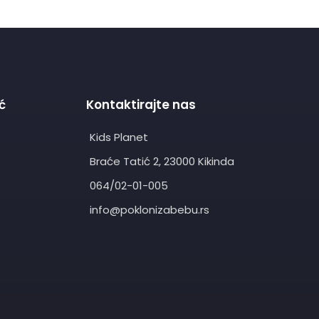
ć
Kontaktirajte nas
Kids Planet
Braće Tatić 2, 23000 Kikinda
064/02-01-005
info@poklonizabebu.rs