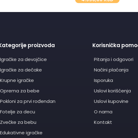
Kategorije proizvoda
Korisnička pomo
Igračke za devojčice
Pitanja i odgovori
Igračke za dečake
Načini plaćanja
Krupne igračke
Isporuka
Oprema za bebe
Uslovi korišćenja
Pokloni za prvi rođendan
Uslovi kupovine
Fotelje za decu
O nama
Zvečke za bebu
Kontakt
Edukativne igračke