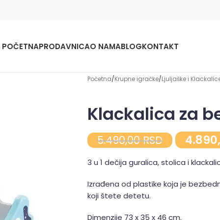
POČETNA
PRODAVNICA
O NAMA
BLOG
KONTAKT
Početna
Krupne igračke
Ljuljaške i Klackalic
Klackalica za b
4.890
5.490,00
RSD
3 u 1 dečija guralica, stolica i klacka
Izrađena od plastike koja je bezbedn
koji štete detetu.
Dimenzije 73 x 35 x 46 cm.