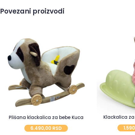
Povezani proizvodi
Klackalica za
Plišana klackalica za bebe Kuca
1.59
6.490,00
RSD