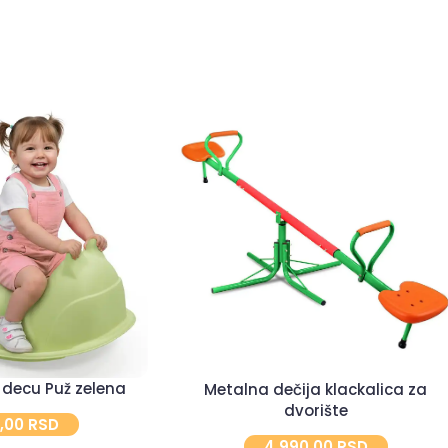
 decu Puž zelena
Metalna dečija klackalica za
dvorište
0,00
RSD
4.990,00
RSD