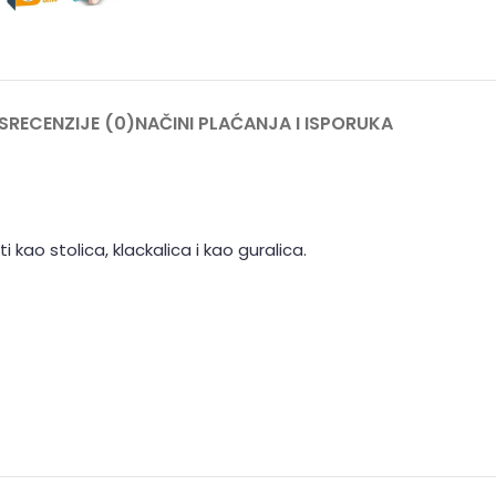
S
RECENZIJE (0)
NAČINI PLAĆANJA I ISPORUKA
i kao stolica, klackalica i kao guralica.