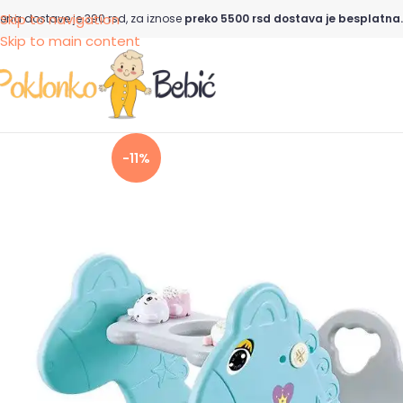
Skip to navigation
ena dostave je 390 rsd, za iznose
preko 5500 rsd dostava je besplatna.
Skip to main content
-11%