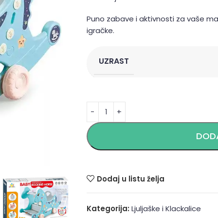
Puno zabave i aktivnosti za vaše ma
igračke.
UZRAST
Alternative:
DODA
Dodaj u listu želja
Kategorija:
Ljuljaške i Klackalice