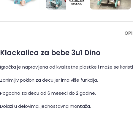
OPI
Klackalica za bebe 3u1 Dino
Igračka je napravljena od kvalitetne plastike i može se koristit
Zanimljiv poklon za decu jer ima više funkcija.
Pogodno za decu od 6 meseci do 2 godine.
Dolazi u delovima, jednostavna montaža.