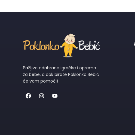
Pažljivo odabrane igračke i oprema
za bebe, a dok birate Poklonko Bebić
će vam pomoći!