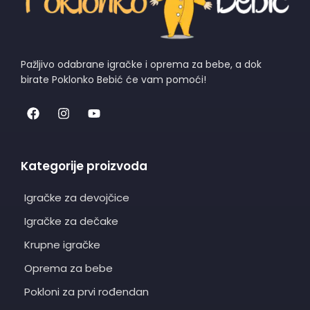
Pažljivo odabrane igračke i oprema za bebe, a dok
birate Poklonko Bebić će vam pomoći!
Kategorije proizvoda
Igračke za devojčice
Igračke za dečake
Krupne igračke
Oprema za bebe
Pokloni za prvi rođendan