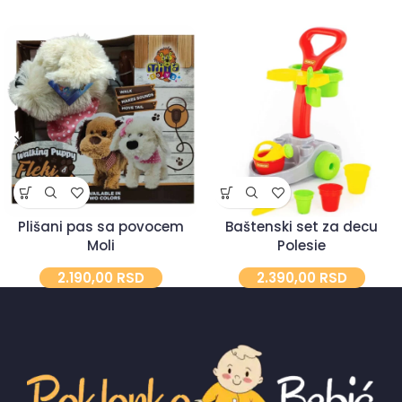
Plišani pas sa povocem
Baštenski set za decu
Moli
Polesie
2.190,00
RSD
2.390,00
RSD