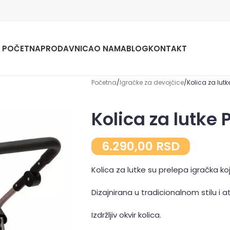
POČETNA
PRODAVNICA
O NAMA
BLOG
KONTAKT
Početna
Igračke za devojčice
Kolica za lutk
Kolica za lutke 
6.290,00
RSD
Kolica za lutke su prelepa igračka koj
Dizajnirana u tradicionalnom stilu i 
Izdržljiv okvir kolica.