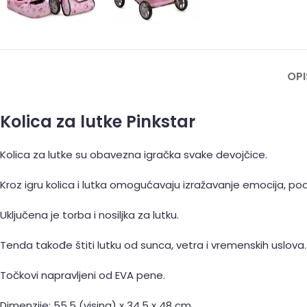
OPI
Kolica za lutke Pinkstar
Kolica za lutke su obavezna igračka svake devojčice.
Kroz igru kolica i lutka omogućavaju izražavanje emocija, pod
Uključena je torba i nosiljka za lutku.
Tenda takođe štiti lutku od sunca, vetra i vremenskih uslova.
Točkovi napravljeni od EVA pene.
Dimenzije: 55,5 (visina) x 34,5 x 48 cm