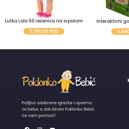
Lutka Lola 50 rečenica na srpskom
Interaktivni 
3.790,00
RSD
3.49
Pažljivo odabrane igračke i oprema
za bebe, a dok birate Poklonko Bebić
će vam pomoći!