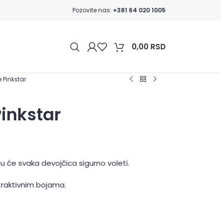
Pozovite nas:
+381 64 020 1005
0,00
RSD
e Pinkstar
Pinkstar
u će svaka devojčica sigurno voleti.
atraktivnim bojama.