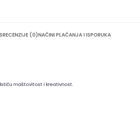
S
RECENZIJE (0)
NAČINI PLAĆANJA I ISPORUKA
stiču maštovitost i kreativnost.