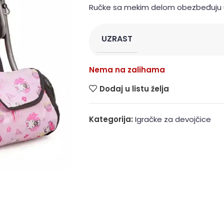
Ručke sa mekim delom obezbeđuju u
UZRAST
Nema na zalihama
Dodaj u listu želja
Kategorija:
Igračke za devojčice