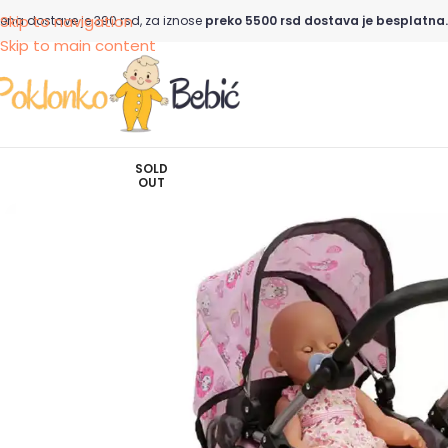
Skip to navigation
ena dostave je 390 rsd, za iznose
preko 5500 rsd dostava je besplatna.
Skip to main content
SOLD
OUT