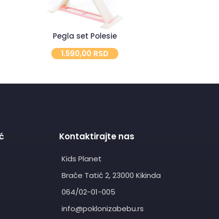
Pegla set Polesie
Kolevka
1.590,00
RSD
2.
ć
Kontaktirajte nas
Kids Planet
Braće Tatić 2, 23000 Kikinda
064/02-01-005
info@poklonizabebu.rs