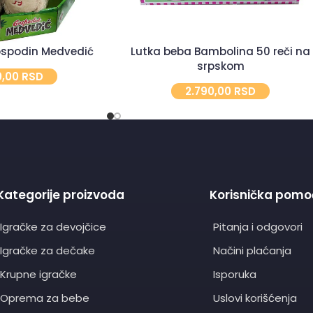
gospodin Medvedić
Lutka beba Bambolina 50 reči na
srpskom
0,00
RSD
2.790,00
RSD
Kategorije proizvoda
Korisnička pomo
Igračke za devojčice
Pitanja i odgovori
Igračke za dečake
Načini plaćanja
Krupne igračke
Isporuka
Oprema za bebe
Uslovi korišćenja