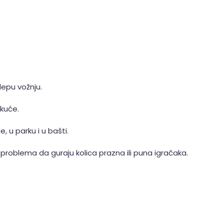
lepu vožnju.
 kuće.
, u parku i u bašti.
oblema da guraju kolica prazna ili puna igračaka.