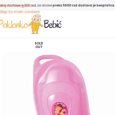
Skip to navigation
ena dostave je 390 rsd, za iznose
preko 5500 rsd dostava je besplatna.
Skip to main content
SOLD
OUT