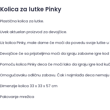
Kolica za lutke Pinky
Plastična kolica za lutke.
Uvek aktuelan proizvod za devojčice.
Uz kolica Pinky, male dame će moći da povedu svoje lutke u 
Devojčice će sa prijateljima moći da igraju zabavne igre kod
Pomoću kolica Pinky deca će moći lako da igraju igre kod kuće
Omogućavaku odličnu zabavu. Čak i najmlađa deca nemaju pr
Dimenzije kolica 33 x 33 x 57 cm
Pakovanje mrežica