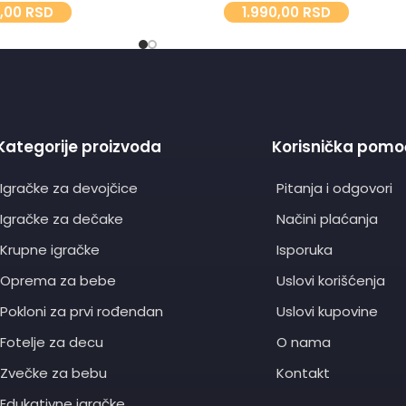
0,00
RSD
1.990,00
RSD
Kategorije proizvoda
Korisnička pomo
Igračke za devojčice
Pitanja i odgovori
Igračke za dečake
Načini plaćanja
Krupne igračke
Isporuka
Oprema za bebe
Uslovi korišćenja
Pokloni za prvi rođendan
Uslovi kupovine
Fotelje za decu
O nama
Zvečke za bebu
Kontakt
Edukativne igračke