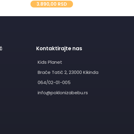
3.890,00
RSD
2.
ć
Kontaktirajte nas
Kids Planet
Braće Tatić 2, 23000 Kikinda
064/02-01-005
info@poklonizabebu.rs