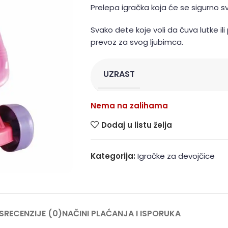
Prelepa igračka koja će se sigurno sv
Svako dete koje voli da čuva lutke i
prevoz za svog ljubimca.
UZRAST
Nema na zalihama
Dodaj u listu želja
Kategorija:
Igračke za devojčice
S
RECENZIJE (0)
NAČINI PLAĆANJA I ISPORUKA