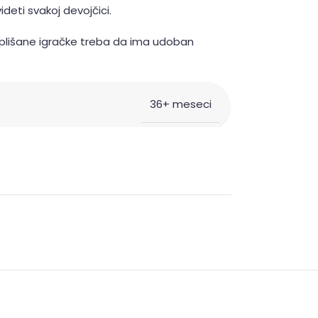
ideti svakoj devojčici.
li plišane igračke treba da ima udoban
36+ meseci