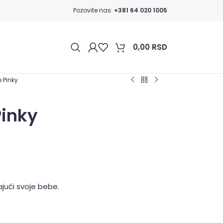
Pozovite nas:
+381 64 020 1005
0,00
RSD
e Pinky
Pinky
ući svoje bebe.