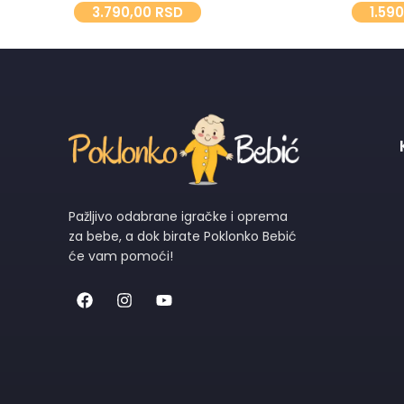
3.790,00
RSD
1.59
Pažljivo odabrane igračke i oprema
za bebe, a dok birate Poklonko Bebić
će vam pomoći!