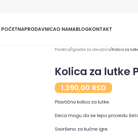
POČETNA
PRODAVNICA
O NAMA
BLOG
KONTAKT
Početna
Igračke za devojčice
Kolica za lutk
Kolica za lutke 
1.390,00
RSD
Plastična kolica za lutke.
Deca mogu da se lepo provedu šetaj
Savršeno za kućne igre.