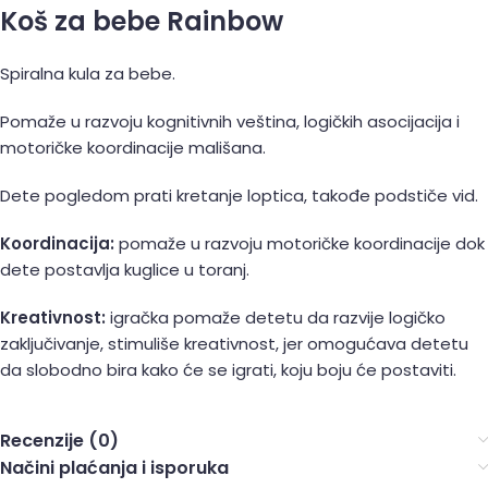
Koš za bebe Rainbow
Spiralna kula za bebe.
Pomaže u razvoju kognitivnih veština, logičkih asocijacija i
motoričke koordinacije mališana.
Dete pogledom prati kretanje loptica, takođe podstiče vid.
Koordinacija:
pomaže u razvoju motoričke koordinacije dok
dete postavlja kuglice u toranj.
Kreativnost:
igračka pomaže detetu da razvije logičko
zaključivanje, stimuliše kreativnost, jer omogućava detetu
da slobodno bira kako će se igrati, koju boju će postaviti.
Recenzije (0)
Načini plaćanja i isporuka