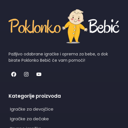
Pažljivo odabrane igračke i oprema za bebe, a dok
birate Poklonko Bebić će vam pomoći!
Kategorije proizvoda
Igračke za devojčice
Igračke za dečake