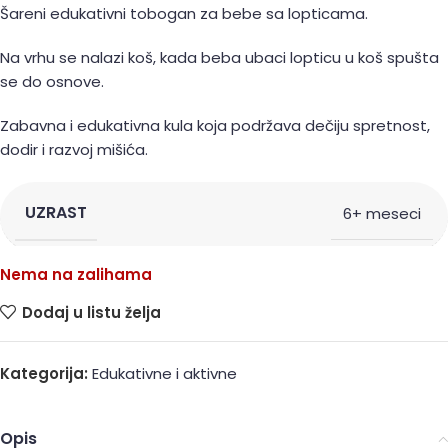
Šareni edukativni tobogan za bebe sa lopticama.
Na vrhu se nalazi koš, kada beba ubaci lopticu u koš spušta
se do osnove.
Zabavna i edukativna kula koja podržava dečiju spretnost,
dodir i razvoj mišića.
UZRAST
6+ meseci
Nema na zalihama
Dodaj u listu želja
Kategorija:
Edukativne i aktivne
Opis