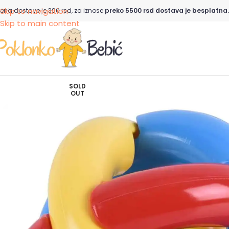
Skip to navigation
ena dostave je 390 rsd, za iznose
preko 5500 rsd dostava je besplatna.
Skip to main content
SOLD
OUT