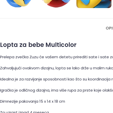
OPI
Lopta za bebe Multicolor
Prelepa zvečka Zuzu će vašem detetu prirediti sate i sate 
Zahvaljujući ovakvom dizajnu, lopta se lako drže u malim ru
Idealna je za razvijanje sposobnosti kao što su koordinacija r
Igračka je odličnog dizajna, ima više rupa za prste koje olakš
Dimnezije pakovanja 15 x 14 x 18 cm
Za uzrast iznad 4 meseca