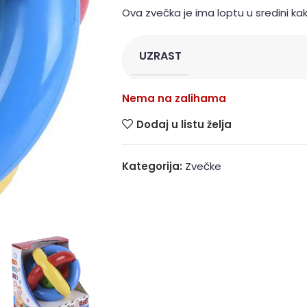
Ova zvečka je ima loptu u sredini k
UZRAST
Nema na zalihama
Dodaj u listu želja
Kategorija:
Zvečke