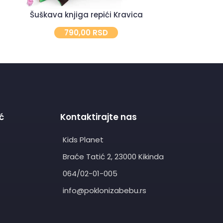
Šuškava knjiga repići Kravica
Zvečka za b
790,00
RSD
7
ć
Kontaktirajte nas
Kids Planet
Braće Tatić 2, 23000 Kikinda
064/02-01-005
info@poklonizabebu.rs