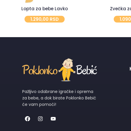
Lopta za bebe Lavko
Zvečka za
1.290,00
RSD
1.09
Pažljivo odabrane igračke i oprema
za bebe, a dok birate Poklonko Bebić
će vam pomoći!