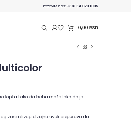
Pozovite nas:
+381 64 020 1005
0,00
RSD
ulticolor
ao lopta tako da beba može lako da je
bog zanimljivog dizajna uvek osigurava da