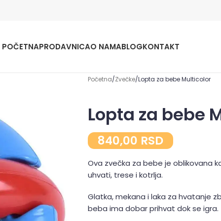
POČETNA
PRODAVNICA
O NAMA
BLOG
KONTAKT
Početna
Zvečke
Lopta za bebe Multicolor
Lopta za bebe M
840,00
RSD
Ova zvečka za bebe je oblikovana k
uhvati, trese i kotrlja.
Glatka, mekana i laka za hvatanje z
beba ima dobar prihvat dok se igra.