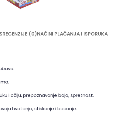
S
RECENZIJE (0)
NAČINI PLAĆANJA I ISPORUKA
zabave.
kama.
uku i očiju, prepoznavanje boja, spretnost.
avaju hvatanje, stiskanje i bacanje.