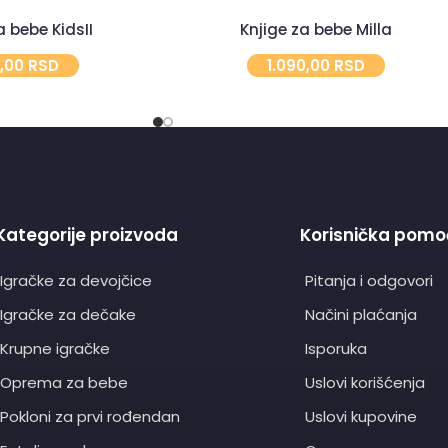
 bebe KidsII
Knjige za bebe Milla
0,00
RSD
1.090,00
RSD
Kategorije proizvoda
Korisnička pomo
Igračke za devojčice
Pitanja i odgovori
Igračke za dečake
Načini plaćanja
Krupne igračke
Isporuka
Oprema za bebe
Uslovi korišćenja
Pokloni za prvi rođendan
Uslovi kupovine