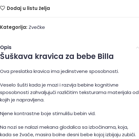
Dodaj u listu želja
Kategorija:
Zvečke
Opis
Šuškava kravica za bebe Billa
Ova preslatka kravica ima jedinstvene sposobnosti.
Veselo šušti kada je mazi i razvija bebine kognitivne
sposobnosti zahvaljujući različitim teksturama materijala od
kojih je napravljena.
Njene kontrastne boje stimulišu bebin vid.
Na nozi se nalazi mekana glodalica sa izbočinama, koja,
kada se žvaće, masira bolne desni bebe kojoj izbijaju zubići.