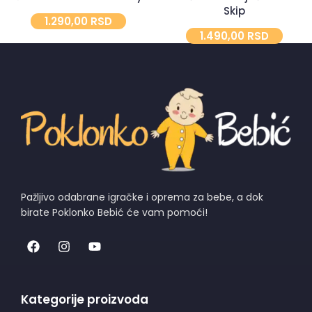
Skip
1.290,00
RSD
1.490,00
RSD
Pažljivo odabrane igračke i oprema za bebe, a dok
birate Poklonko Bebić će vam pomoći!
Kategorije proizvoda