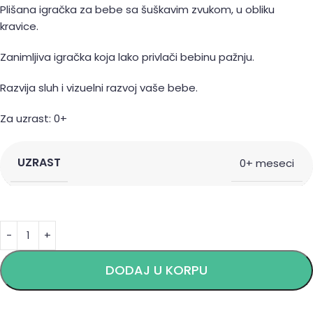
Plišana igračka za bebe sa šuškavim zvukom, u obliku
kravice.
Zanimljiva igračka koja lako privlači bebinu pažnju.
Razvija sluh i vizuelni razvoj vaše bebe.
Za uzrast: 0+
UZRAST
0+ meseci
Alternative:
DODAJ U KORPU