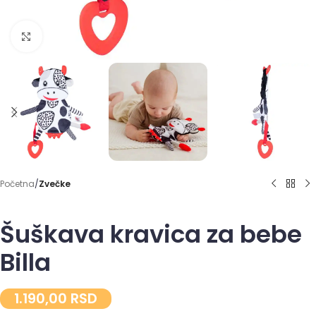
Click to enlarge
Početna
Zvečke
Šuškava kravica za bebe
Billa
1.190,00
RSD