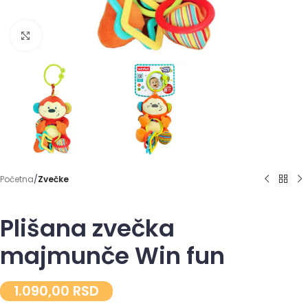
Click to enlarge
Početna
Zvečke
Plišana zvečka
majmunče Win fun
1.090,00
RSD