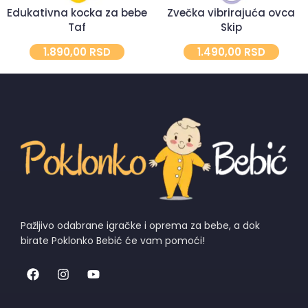
Zvečka vibrirajuća ovca
Edukativna kocka za bebe
Skip
Taf
1.490,00
RSD
1.890,00
RSD
Pažljivo odabrane igračke i oprema za bebe, a dok
birate Poklonko Bebić će vam pomoći!