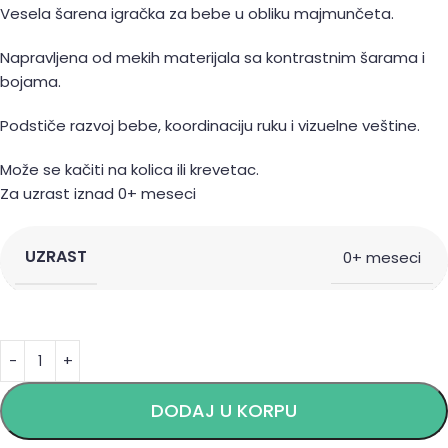
Vesela šarena igračka za bebe u obliku majmunčeta.
Napravljena od mekih materijala sa kontrastnim šarama i
bojama.
Podstiče razvoj bebe, koordinaciju ruku i vizuelne veštine.
Može se kačiti na kolica ili krevetac.
Za uzrast iznad 0+ meseci
UZRAST
0+ meseci
Alternative:
DODAJ U KORPU