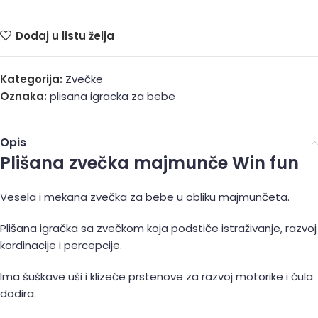
Dodaj u listu želja
Kategorija:
Zvečke
Oznaka:
plisana igracka za bebe
Opis
Plišana zvečka majmunče Win fun
Vesela i mekana zvečka za bebe u obliku majmunčeta.
Plišana igračka sa zvečkom koja podstiče istraživanje, razvoj
kordinacije i percepcije.
Ima šuškave uši i klizeće prstenove za razvoj motorike i čula
dodira.