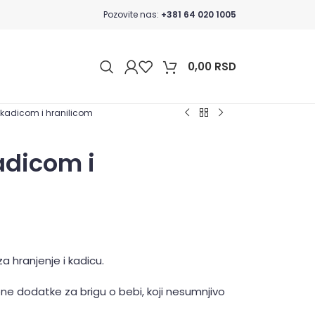
Pozovite nas:
+381 64 020 1005
0,00
RSD
 kadicom i hranilicom
adicom i
za hranjenje i kadicu.
ne dodatke za brigu o bebi, koji nesumnjivo