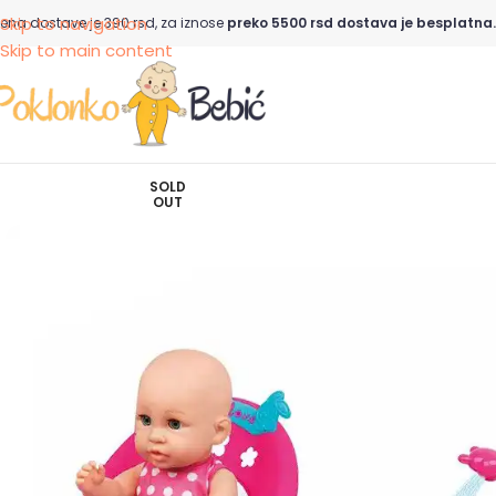
Skip to navigation
ena dostave je 390 rsd, za iznose
preko 5500 rsd dostava je besplatna.
Skip to main content
SOLD
OUT