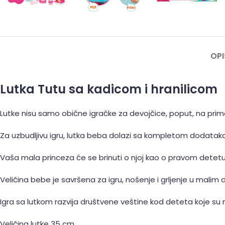
OPI
Lutka Tutu sa kadicom i hranilicom
Lutke nisu samo obične igračke za devojčice, poput, na primer
Za uzbudljivu igru, lutka beba dolazi sa kompletom dodataka za 
Vaša mala princeza će se brinuti o njoj kao o pravom detetu, 
Veličina bebe je savršena za igru, nošenje i grljenje u malim 
Igra sa lutkom razvija društvene veštine kod deteta koje s
Veličina lutke 35 cm