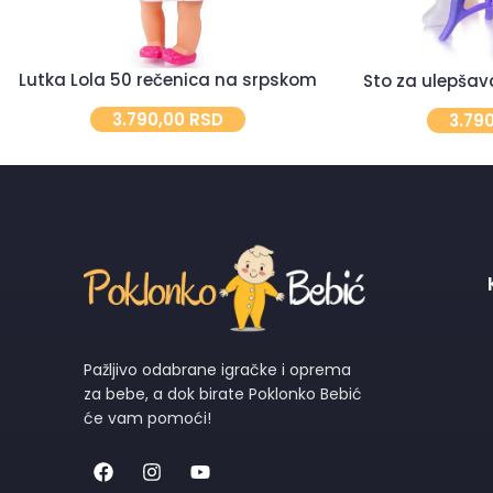
Lutka Lola 50 rečenica na srpskom
Sto za ulepšav
3.790,00
RSD
3.79
Pažljivo odabrane igračke i oprema
za bebe, a dok birate Poklonko Bebić
će vam pomoći!