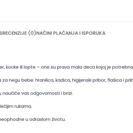
S
RECENZIJE (0)
NAČINI PLAĆANJA I ISPORUKA
, kocke ili lopte – one su prava mala deca kojoj je potrebna 
negu bebe: hranilica, kadica, higijenski pribor, flašica i prib
naučiće vas odgovornosti i brizi.
dečijim rukama.
u neophodne u odraslom životu.