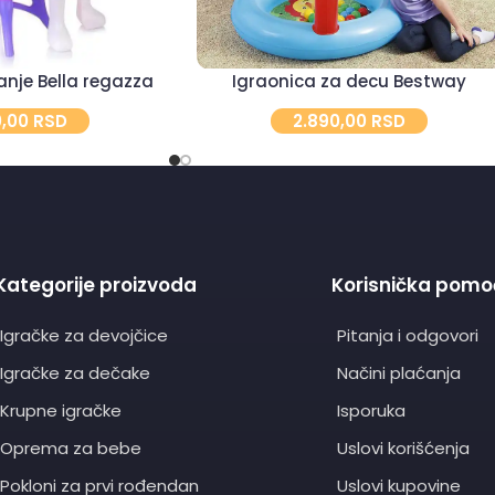
anje Bella regazza
Igraonica za decu Bestway
0,00
RSD
2.890,00
RSD
Kategorije proizvoda
Korisnička pomo
Igračke za devojčice
Pitanja i odgovori
Igračke za dečake
Načini plaćanja
Krupne igračke
Isporuka
Oprema za bebe
Uslovi korišćenja
Pokloni za prvi rođendan
Uslovi kupovine