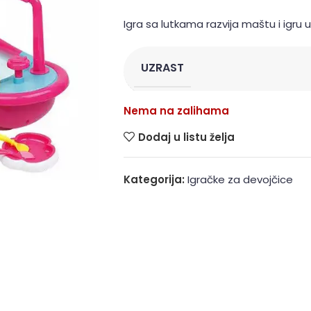
Igra sa lutkama razvija maštu i igru 
UZRAST
Nema na zalihama
Dodaj u listu želja
Kategorija:
Igračke za devojčice