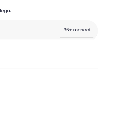
uloga.
36+ meseci