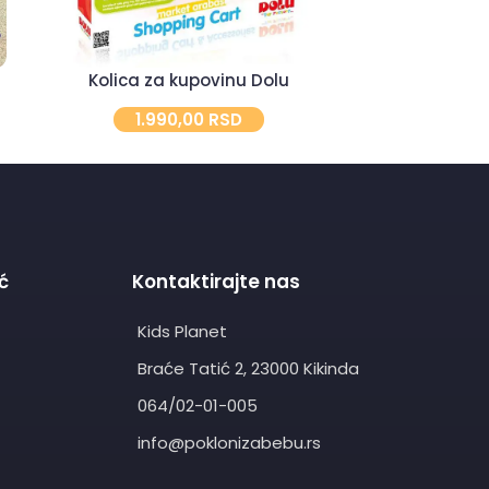
Market
Kolica za kupovinu Dolu
2.
1.990,00
RSD
ć
Kontaktirajte nas
Kids Planet
Braće Tatić 2, 23000 Kikinda
064/02-01-005
info@poklonizabebu.rs