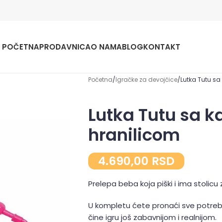
POČETNA
PRODAVNICA
O NAMA
BLOG
KONTAKT
Početna
Igračke za devojčice
Lutka Tutu sa
Lutka Tutu sa k
hranilicom
4.690,00
RSD
Prelepa beba koja piški i ima stolicu 
U kompletu ćete pronaći sve potreb
čine igru još zabavnijom i realnijom.