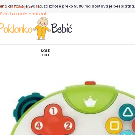
Skip to navigation
ena dostave je 390 rsd, za iznose
preko 5500 rsd dostava je besplatna.
Skip to main content
SOLD
OUT