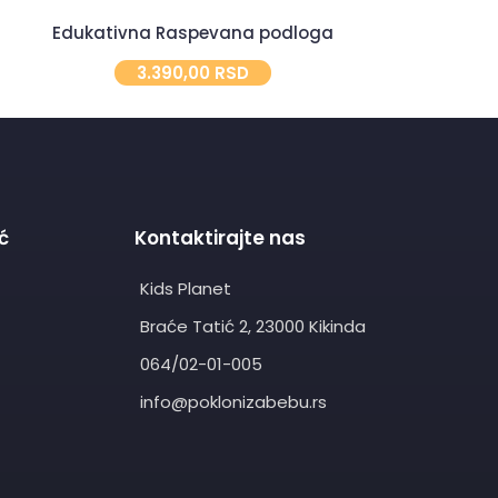
Edukativna Raspevana podloga
Med
3.390,00
RSD
1.
ć
Kontaktirajte nas
Kids Planet
Braće Tatić 2, 23000 Kikinda
064/02-01-005
info@poklonizabebu.rs