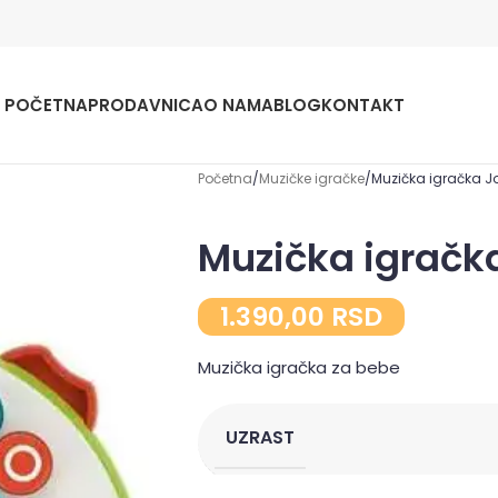
POČETNA
PRODAVNICA
O NAMA
BLOG
KONTAKT
Početna
Muzičke igračke
Muzička igračka J
Muzička igračk
1.390,00
RSD
Muzička igračka za bebe
UZRAST