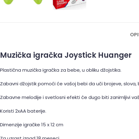
OPI
Muzička igračka Joystick Huanger
Plastična muzička igračka za bebe, u obliku džojstika.
Zabavni džojstik pomoći će vašoj bebi da uči brojeve, slova, 
Zabavne melodije i svetlosni efekti će dugo biti zanimljivi v
Koristi 2xAA baterije.
Dimenzije igračke 15 x 12 cm
Za uzrast iznad 18 meseci