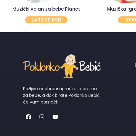
Muzički volan za bebe Planet
Muzička igra
1.490,00
RSD
1.09
Pažljivo odabrane igračke i oprema
za bebe, a dok birate Poklonko Bebić
će vam pomoći!