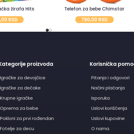
čka žirafa Hits
Telefon za bebe Chimstar
0,00
RSD
790,00
RSD
Kategorije proizvoda
Korisnička pomo
Igračke za devojčice
Pitanja i odgovori
Igračke za dečake
Načini plaćanja
Krupne igračke
Isporuka
Oprema za bebe
Uslovi korišćenja
Pokloni za prvi rođendan
Uslovi kupovine
Fotelje za decu
O nama