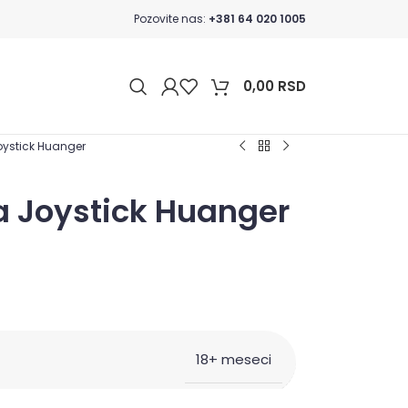
Pozovite nas:
+381 64 020 1005
0,00
RSD
oystick Huanger
a Joystick Huanger
18+ meseci