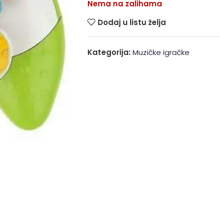
Nema na zalihama
Dodaj u listu želja
Kategorija:
Muzičke igračke