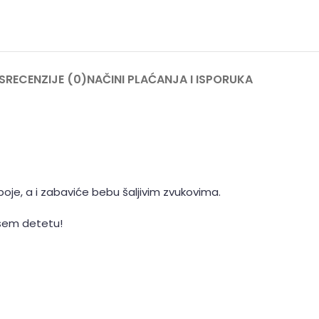
S
RECENZIJE (0)
NAČINI PLAĆANJA I ISPORUKA
boje, a i zabaviće bebu šaljivim zvukovima.
ašem detetu!