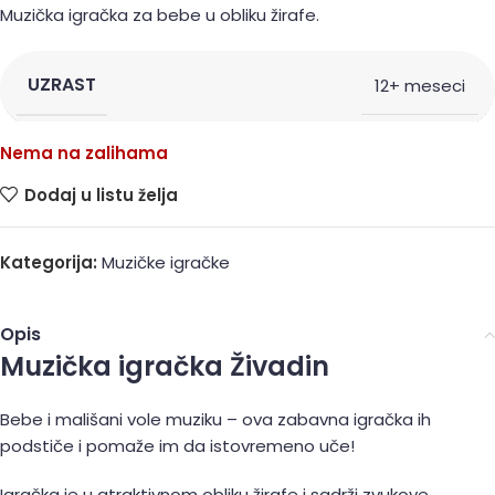
Muzička igračka za bebe u obliku žirafe.
UZRAST
12+ meseci
Nema na zalihama
Dodaj u listu želja
Kategorija:
Muzičke igračke
Opis
Muzička igračka Živadin
Bebe i mališani vole muziku – ova zabavna igračka ih
podstiče i pomaže im da istovremeno uče!
Igračka je u atraktivnom obliku žirafe i sadrži zvukove