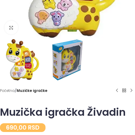
Click to enlarge
Početna
Muzičke igračke
Muzička igračka Živadin
690,00
RSD