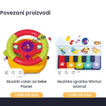
Povezani proizvodi
Muzički volan za bebe
Muzička igračka Winfun
Planet
animal
1.490,00
RSD
3.290,00
RSD