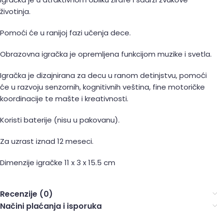
životinja.
Pomoći će u ranijoj fazi učenja dece.
Obrazovna igračka je opremljena funkcijom muzike i svetla.
Igračka je dizajnirana za decu u ranom detinjstvu, pomoći
će u razvoju senzornih, kognitivnih veština, fine motoričke
koordinacije te mašte i kreativnosti.
Koristi baterije (nisu u pakovanu).
Za uzrast iznad 12 meseci.
Dimenzije igračke 11 x 3 x 15.5 cm
Recenzije (0)
Načini plaćanja i isporuka