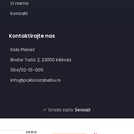
O nama
Kontakt
Kontaktirajte nas
Kids Planet
Braće Tatić 2, 23000 Kikinda
064/02-01-005
info@poklonizabebu.rs
✅ Izrada sajta:
Seosajt
Muzička