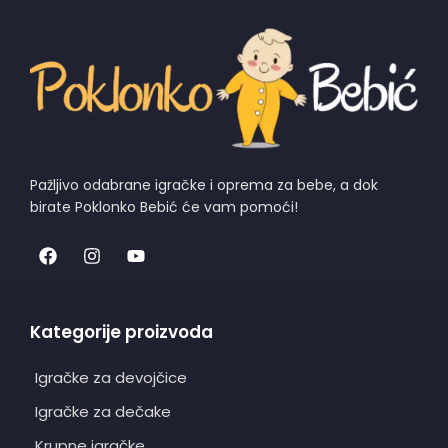
Pažljivo odabrane igračke i oprema za bebe, a dok
birate Poklonko Bebić će vam pomoći!
Kategorije proizvoda
Igračke za devojčice
Igračke za dečake
Krupne igračke