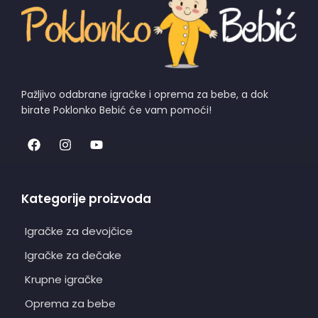
Pažljivo odabrane igračke i oprema za bebe, a dok
birate Poklonko Bebić će vam pomoći!
Kategorije proizvoda
Igračke za devojčice
Igračke za dečake
Krupne igračke
Oprema za bebe