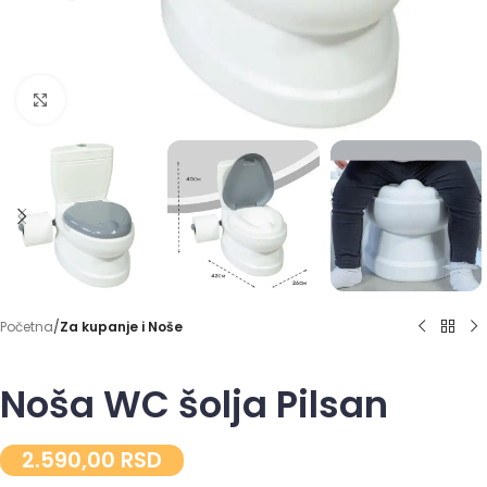
Click to enlarge
Početna
Za kupanje i Noše
Noša WC šolja Pilsan
2.590,00
RSD