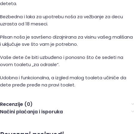
deteta.
Bezbedna i laka za upotrebu noša za vežbanje za decu
uzrasta od 18 meseci.
Pilsan noša je savršeno dizajnirana za visinu vašeg mališana
i uključuje sve što vam je potrebno.
Vaše dete će biti uzbuđeno i ponosno što će sedeti na
ovom toaletu „za odrasle“.
Udobna i funkcionalna, a izgled malog toaleta učiniće da
dete pređe pređe na pravi toalet.
Recenzije (0)
Načini plaćanja i isporuka