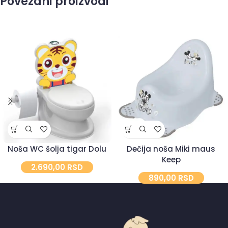
Povezani proizvodi
Noša WC šolja tigar Dolu
Dečija noša Miki maus
Keep
2.690,00
RSD
890,00
RSD