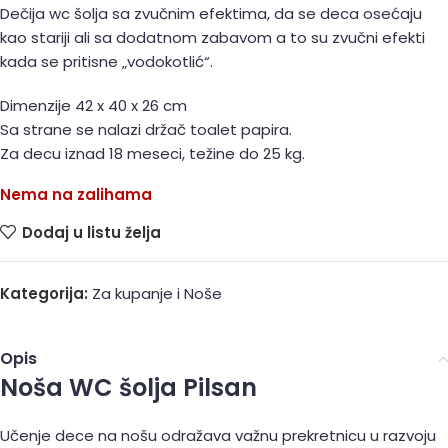
Dečija wc šolja sa zvučnim efektima, da se deca osećaju
kao stariji ali sa dodatnom zabavom a to su zvučni efekti
kada se pritisne „vodokotlić“.
Dimenzije 42 x 40 x 26 cm
Sa strane se nalazi držač toalet papira.
Za decu iznad 18 meseci, težine do 25 kg.
Nema na zalihama
Dodaj u listu želja
Kategorija:
Za kupanje i Noše
Opis
Noša WC šolja Pilsan
Učenje dece na nošu odražava važnu prekretnicu u razvoju