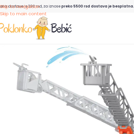
Skip to navigation
ena dostave je 390 rsd, za iznose
preko 5500 rsd dostava je besplatna.
Skip to main content