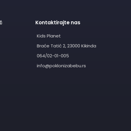
ć
Kontaktirajte nas
Kids Planet
Braće Tatić 2, 23000 Kikinda
064/02-01-005
info@poklonizabebu.rs