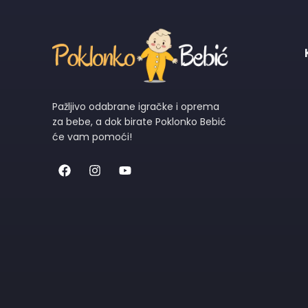
Pažljivo odabrane igračke i oprema
za bebe, a dok birate Poklonko Bebić
će vam pomoći!