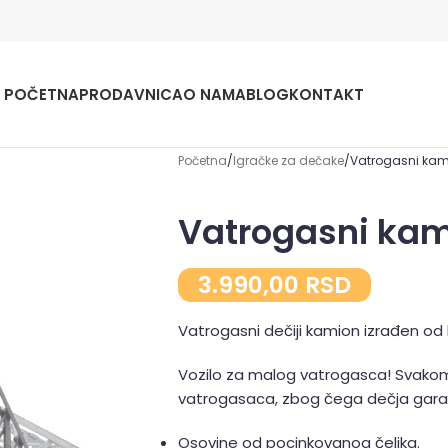
POČETNA
PRODAVNICA
O NAMA
BLOG
KONTAKT
Početna
Igračke za dečake
Vatrogasni kam
Vatrogasni kam
3.990,00
RSD
Vatrogasni dečiji kamion izrađen od k
Vozilo za malog vatrogasca! Svakom
vatrogasaca, zbog čega dečja gara
Osovine od pocinkovanog čelika.