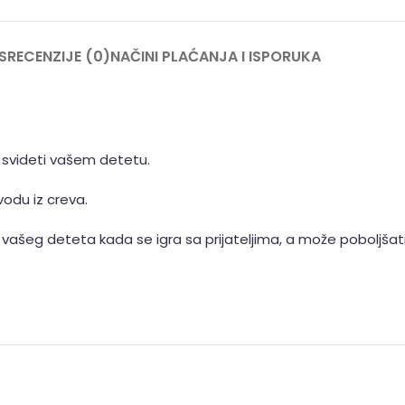
S
RECENZIJE (0)
NAČINI PLAĆANJA I ISPORUKA
e svideti vašem detetu.
odu iz creva.
ašeg deteta kada se igra sa prijateljima, a može poboljšati 