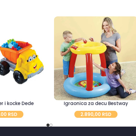
r i kocke Dede
Igraonica za decu Bestway
0,00
RSD
2.890,00
RSD