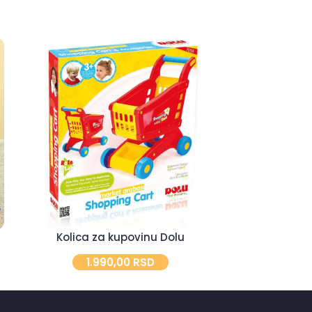
Kolica za kupovinu Dolu
Koš za 
1.990,00
RSD
1.