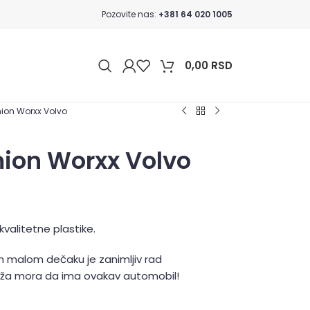
Pozovite nas:
+381 64 020 1005
0,00
RSD
ion Worxx Volvo
ion Worxx Volvo
valitetne plastike.
 malom dečaku je zanimljiv rad
ža mora da ima ovakav automobil!