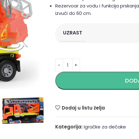
Rezervoar za vodu i funkcija prska
izvući do 60 cm.
UZRAST
Alternative:
DODA
Dodaj u listu želja
Kategorija:
Igračke za dečake