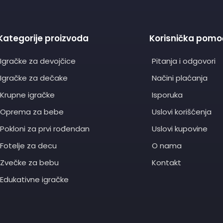
Kategorije proizvoda
Korisnička pomo
Igračke za devojčice
Pitanja i odgovori
Igračke za dečake
Načini plaćanja
Krupne igračke
Isporuka
Oprema za bebe
Uslovi korišćenja
Pokloni za prvi rođendan
Uslovi kupovine
Fotelje za decu
O nama
Zvečke za bebu
Kontakt
Edukativne igračke