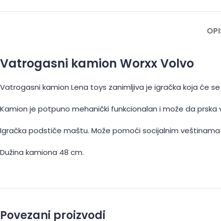
OPI
Vatrogasni kamion Worxx Volvo
Vatrogasni kamion Lena toys zanimljiva je igračka koja će s
Kamion je potpuno mehanički funkcionalan i može da prska v
Igračka podstiče maštu. Može pomoći socijalnim veštinama v
Dužina kamiona 48 cm.
Povezani proizvodi