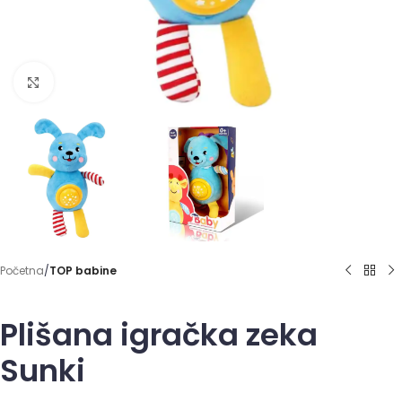
Click to enlarge
Početna
TOP babine
Plišana igračka zeka
Sunki