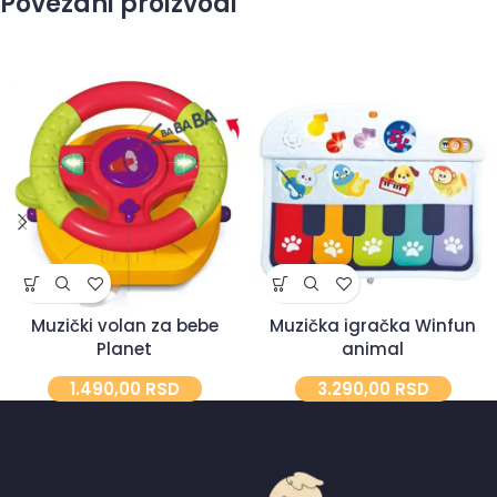
Povezani proizvodi
Muzički volan za bebe
Muzička igračka Winfun
Planet
animal
1.490,00
RSD
3.290,00
RSD