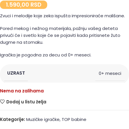
1.590,00
RSD
Zvuci i melodije koje zeka ispušta impresioniraće mališane.
Pored mekog i nežnog materijala, pažnju vašeg deteta
privući će i svetlo koje će se pojaviti kada pritisnete žuto
dugme na stomaku.
Igračka je pogodna za decu od 0+ meseci.
UZRAST
0+ meseci
Nema na zalihama
Dodaj u listu želja
Kategorije:
Muzičke igračke
,
TOP babine