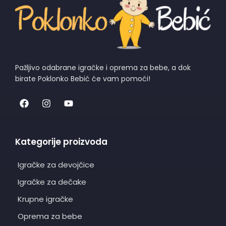
Pažljivo odabrane igračke i oprema za bebe, a dok
birate Poklonko Bebić će vam pomoći!
Kategorije proizvoda
Igračke za devojčice
Igračke za dečake
Krupne igračke
Oprema za bebe