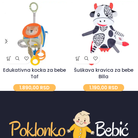
Šuškava kravica za bebe
Edukativna kocka za bebe
Billa
Taf
1.190,00
RSD
1.890,00
RSD