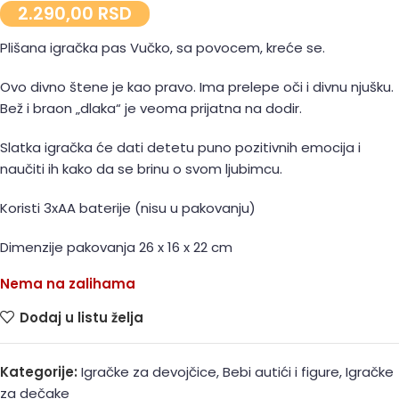
2.290,00
RSD
Plišana igračka pas Vučko, sa povocem, kreće se.
Ovo divno štene je kao pravo. Ima prelepe oči i divnu njušku.
Bež i braon „dlaka“ je veoma prijatna na dodir.
Slatka igračka će dati detetu puno pozitivnih emocija i
naučiti ih kako da se brinu o svom ljubimcu.
Koristi 3xAA baterije (nisu u pakovanju)
Dimenzije pakovanja 26 x 16 x 22 cm
Nema na zalihama
Dodaj u listu želja
Kategorije:
Igračke za devojčice
,
Bebi autići i figure
,
Igračke
za dečake