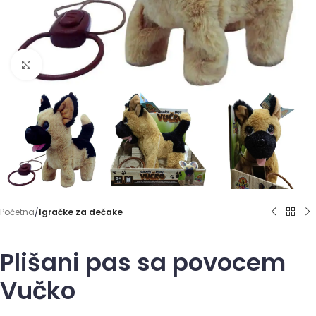
Click to enlarge
Početna
Igračke za dečake
Plišani pas sa povocem
Vučko