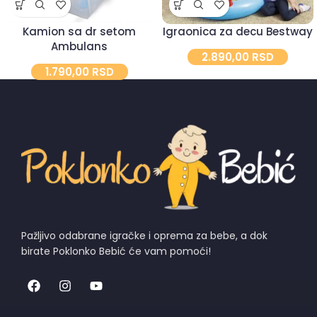
Kamion sa dr setom
Igraonica za decu Bestway
Ambulans
2.890,00
RSD
1.790,00
RSD
Pažljivo odabrane igračke i oprema za bebe, a dok
birate Poklonko Bebić će vam pomoći!