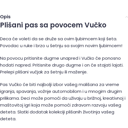
Opis
Plišani pas sa povocem Vučko
Deca će voleti da se druže sa ovim ljubimcem koji šeta.
Povodac u ruke i brzo u šetnju sa svojim novim ljubimcem!
Na povocu pritisnite dugme unapred i Vučko će ponosno
hodati napred. Pritisnite drugo dugme i on će stajati lajati.
Prelepi plišani vučjak za šetnju ili maženje.
Pas Vučko će biti najbolji izbor vašeg mališana za vreme
igranja, spavanja, vožnje automobilom i u mnogim drugim
prilikama. Deci može pomoći da uživaju u brižnoj, kreativnoj i
maštovitoj igri koja može pomoći zdravom razvoju vašeg
deteta. Slatki dodatak kolekciji plišanih životinja vašeg
deteta.