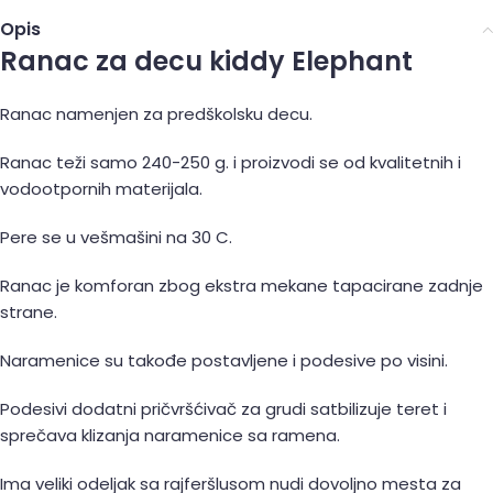
Opis
Ranac za decu kiddy Elephant
Ranac namenjen za predškolsku decu.
Ranac teži samo 240-250 g. i proizvodi se od kvalitetnih i
vodootpornih materijala.
Pere se u vešmašini na 30 C.
Ranac je komforan zbog ekstra mekane tapacirane zadnje
strane.
Naramenice su takođe postavljene i podesive po visini.
Podesivi dodatni pričvršćivač za grudi satbilizuje teret i
sprečava klizanja naramenice sa ramena.
Ima veliki odeljak sa rajferšlusom nudi dovoljno mesta za