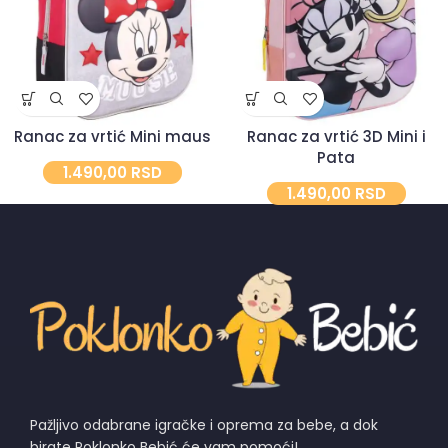
Ranac za vrtić Mini maus
Ranac za vrtić 3D Mini i
Pata
1.490,00
RSD
1.490,00
RSD
Pažljivo odabrane igračke i oprema za bebe, a dok
birate Poklonko Bebić će vam pomoći!