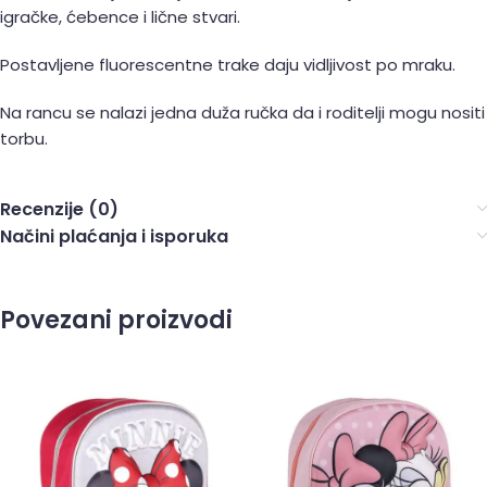
igračke, ćebence i lične stvari.
Postavljene fluorescentne trake daju vidljivost po mraku.
Na rancu se nalazi jedna duža ručka da i roditelji mogu nositi
torbu.
Recenzije (0)
Načini plaćanja i isporuka
Povezani proizvodi