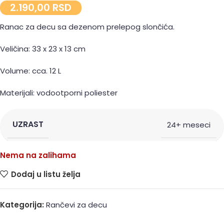
2.190,00
RSD
Ranac za decu sa dezenom prelepog slončića.
Veličina: 33 x 23 x 13 cm
Volume: cca. 12 L
Materijali: vodootporni poliester
UZRAST
24+ meseci
Nema na zalihama
Dodaj u listu želja
Kategorija:
Rančevi za decu