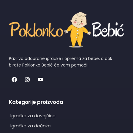
Pažljivo odabrane igračke i oprema za bebe, a dok
birate Poklonko Bebić će vam pomoći!
Kategorije proizvoda
Igračke za devojčice
Igračke za dečake