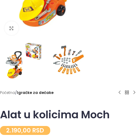
Click to enlarge
Početna
Igračke za dečake
Alat u kolicima Moch
2.190,00
RSD