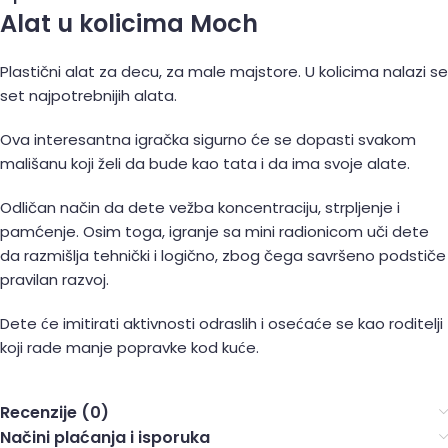
Alat u kolicima Moch
Plastični alat za decu, za male majstore. U kolicima nalazi se
set najpotrebnijih alata.
Ova interesantna igračka sigurno će se dopasti svakom
mališanu koji želi da bude kao tata i da ima svoje alate.
Odličan način da dete vežba koncentraciju, strpljenje i
pamćenje. Osim toga, igranje sa mini radionicom uči dete
da razmišlja tehnički i logično, zbog čega savršeno podstiče
pravilan razvoj.
Dete će imitirati aktivnosti odraslih i osećaće se kao roditelji
koji rade manje popravke kod kuće.
Recenzije (0)
Načini plaćanja i isporuka