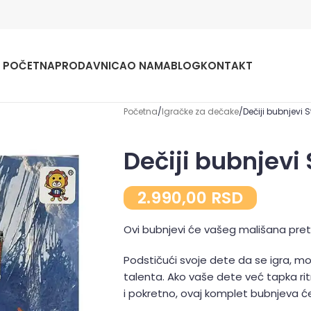
POČETNA
PRODAVNICA
O NAMA
BLOG
KONTAKT
Početna
Igračke za dečake
Dečiji bubnjevi S
Dečiji bubnjevi 
2.990,00
RSD
Ovi bubnjevi će vašeg mališana pret
Podstičući svoje dete da se igra, mo
talenta. Ako vaše dete već tapka r
i pokretno, ovaj komplet bubnjeva će