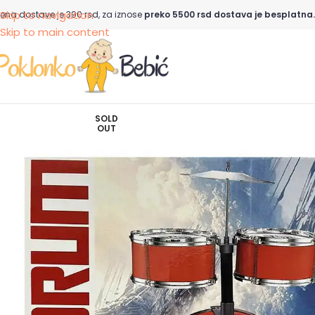
Skip to navigation
ena dostave je 390 rsd, za iznose
preko 5500 rsd dostava je besplatna.
Skip to main content
SOLD
OUT