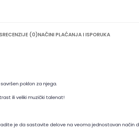
S
RECENZIJE (0)
NAČINI PLAĆANJA I ISPORUKA
ti savršen poklon za njega.
st ili veliki muzički talenat!
uradite je da sastavite delove na veoma jednostavan način da