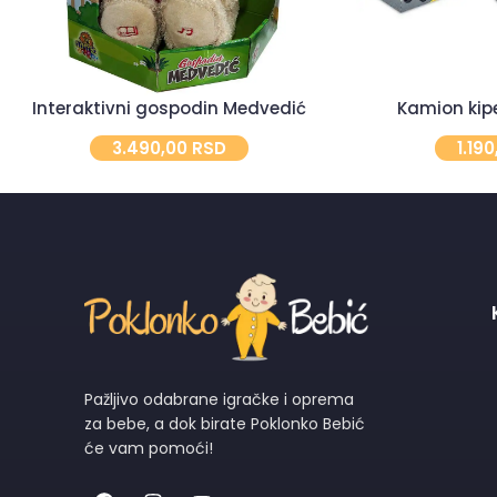
Interaktivni gospodin Medvedić
Kamion kipe
3.490,00
RSD
1.19
Pažljivo odabrane igračke i oprema
za bebe, a dok birate Poklonko Bebić
će vam pomoći!