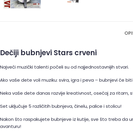
OPI
Dečiji bubnjevi Stars crveni
Najveći muzički talenti počeli su od najjednostavnijih stvari.
Ako vaše dete voli muziku: svira, igra i peva – bubnjevi će bi
Neka vaše dete danas razvije kreativnost, osećaj za ritam, stra
Set uključuje 5 različitih bubnjeva, činelu, palice i stolicu!
Nakon što raspakujete bubnjeve iz kutije, sve što treba da 
avanturu!