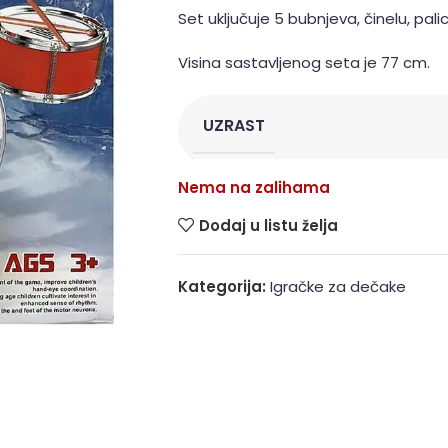
Set uključuje 5 bubnjeva, činelu, palice
Visina sastavljenog seta je 77 cm.
UZRAST
Nema na zalihama
Dodaj u listu želja
Kategorija:
Igračke za dečake