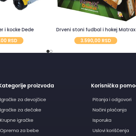
r i kocke Dede
Drveni stoni fudbal i hokej Matrax
0,00
RSD
3.590,00
RSD
Kategorije proizvoda
Korisnička pomo
Igračke za devojčice
Pitanja i odgovori
Igračke za dečake
Načini plaćanja
Krupne igračke
Isporuka
Oprema za bebe
Uslovi korišćenja