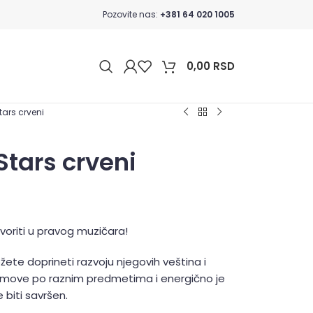
Pozovite nas:
+381 64 020 1005
0,00
RSD
tars crveni
Stars crveni
voriti u pravog muzičara!
žete doprineti razvoju njegovih veština i
itmove po raznim predmetima i energično je
 biti savršen.