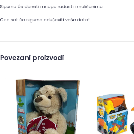
Sigurno će doneti mnogo radosti i mališanima.
Ceo set će sigurno oduševiti vaše dete!
Povezani proizvodi