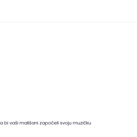
 bi vaši mališani započeli svoju muzičku