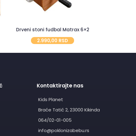
Drveni stoni fudbal Matrax 6×2
Kamion kiper
2.990,00
RSD
2.
ć
Kontaktirajte nas
Kids Planet
Braće Tatić 2, 23000 Kikinda
064/02-01-005
info@poklonizabebu.rs