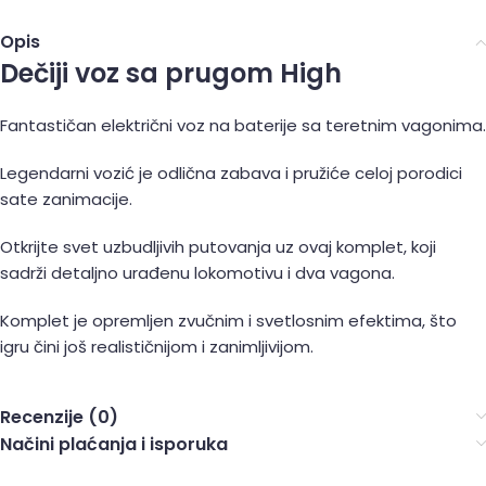
Opis
Dečiji voz sa prugom High
Fantastičan električni voz na baterije sa teretnim vagonima.
Legendarni vozić je odlična zabava i pružiće celoj porodici
sate zanimacije.
Otkrijte svet uzbudljivih putovanja uz ovaj komplet, koji
sadrži detaljno urađenu lokomotivu i dva vagona.
Komplet je opremljen zvučnim i svetlosnim efektima, što
igru čini još realističnijom i zanimljivijom.
Recenzije (0)
Načini plaćanja i isporuka