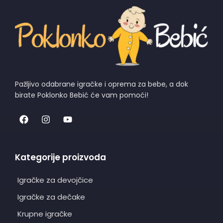
Pažljivo odabrane igračke i oprema za bebe, a dok
birate Poklonko Bebić će vam pomoći!
Kategorije proizvoda
Igračke za devojčice
Igračke za dečake
Krupne igračke