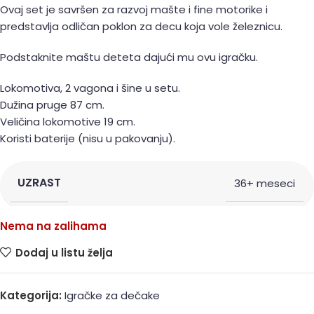
Ovaj set je savršen za razvoj mašte i fine motorike i
predstavlja odličan poklon za decu koja vole železnicu.
Podstaknite maštu deteta dajući mu ovu igračku.
Lokomotiva, 2 vagona i šine u setu.
Dužina pruge 87 cm.
Veličina lokomotive 19 cm.
Koristi baterije (nisu u pakovanju).
UZRAST
36+ meseci
Nema na zalihama
Dodaj u listu želja
Kategorija:
Igračke za dečake