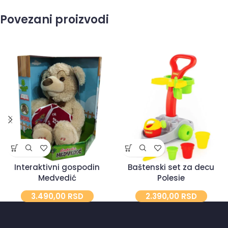
Povezani proizvodi
Interaktivni gospodin
Baštenski set za decu
Medvedić
Polesie
3.490,00
RSD
2.390,00
RSD