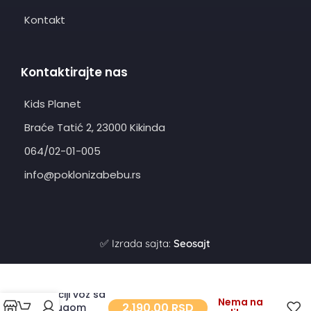
Kontakt
Kontaktirajte nas
Kids Planet
Braće Tatić 2, 23000 Kikinda
064/02-01-005
info@poklonizabebu.rs
✅ Izrada sajta:
Seosajt
Dečiji voz sa
Nema na
2.190,00
RSD
prugom