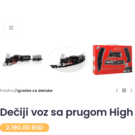
Click to enlarge
Početna
Igračke za dečake
Dečiji voz sa prugom High
2.190,00
RSD