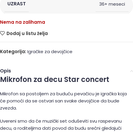
UZRAST
36+ meseci
Nema na zalihama
Dodaj u listu želja
Kategorija:
Igračke za devojčice
Opis
Mikrofon za decu Star concert
Mikrofon sa postoljem za buduću pevačicu je igračka koja
će pomoći da se ostvari san svake devojčice da bude
zvezda.
Uvereni smo da će muzički set oduševiti svu raspevanu
decu, a roditeljima dati povod da budu srećni gledajući