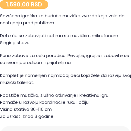
1.590,00
RSD
Savršena igračka za buduće muzičke zvezde koje vole da
nastupaju pred publikom.
Dete će se zabavljati satima sa muzičkim mikrofonom
Singing show.
Puno zabave za celu porodicu. Pevajte, igrajte i zabavite se
sa svom porodicom i prijateljima.
Komplet je namenjen najmlađoj deci koja žele da razviju svoj
muzički talenat.
Podstiče muzičko, slušno otkrivanje i kreativnu igru.
Pomaže u razvoju koordinacije ruku i očiju.
Visina stativa 86-110 cm.
Za uzrast iznad 3 godine