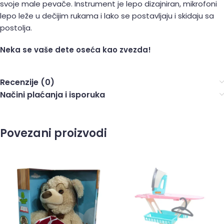
svoje male pevače. Instrument je lepo dizajniran, mikrofoni
lepo leže u dečijim rukama i lako se postavljaju i skidaju sa
postolja.
Neka se vaše dete oseća kao zvezda!
Recenzije (0)
Načini plaćanja i isporuka
Povezani proizvodi