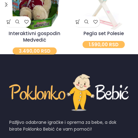
Interaktivni gospodin
Pegla set Polesie
Medvedić
1.590,00
RSD
3.490,00
RSD
Pažljivo odabrane igračke i oprema za bebe, a dok
birate Poklonko Bebić će vam pomoći!