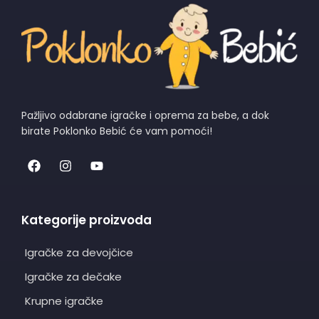
Pažljivo odabrane igračke i oprema za bebe, a dok
birate Poklonko Bebić će vam pomoći!
Kategorije proizvoda
Igračke za devojčice
Igračke za dečake
Krupne igračke