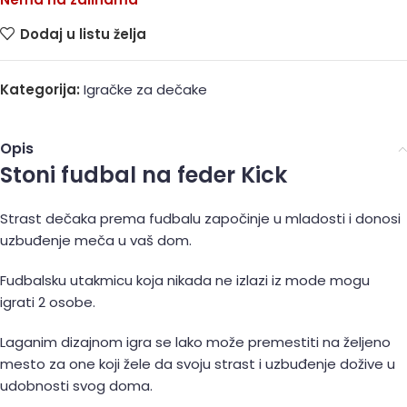
Dodaj u listu želja
Kategorija:
Igračke za dečake
Opis
Stoni fudbal na feder Kick
Strast dečaka prema fudbalu započinje u mladosti i donosi
uzbuđenje meča u vaš dom.
Fudbalsku utakmicu koja nikada ne izlazi iz mode mogu
igrati 2 osobe.
Laganim dizajnom igra se lako može premestiti na željeno
mesto za one koji žele da svoju strast i uzbuđenje dožive u
udobnosti svog doma.