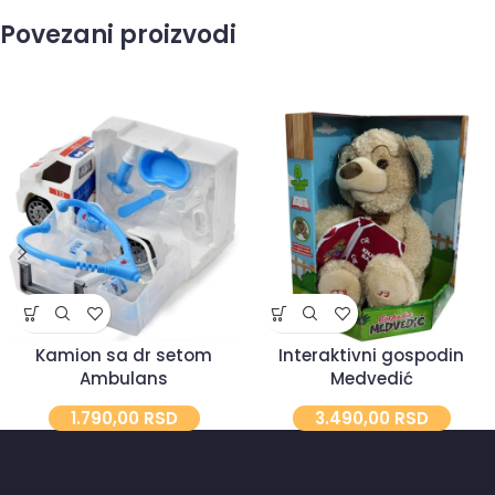
Povezani proizvodi
Kamion sa dr setom
Interaktivni gospodin
Ambulans
Medvedić
1.790,00
RSD
3.490,00
RSD