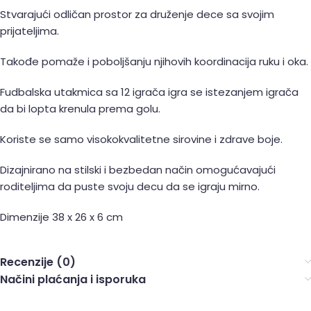
Stvarajući odličan prostor za druženje dece sa svojim
prijateljima.
Takođe pomaže i poboljšanju njihovih koordinacija ruku i oka.
Fudbalska utakmica sa 12 igrača igra se istezanjem igrača
da bi lopta krenula prema golu.
Koriste se samo visokokvalitetne sirovine i zdrave boje.
Dizajnirano na stilski i bezbedan način omogućavajući
roditeljima da puste svoju decu da se igraju mirno.
Dimenzije 38 x 26 x 6 cm
Recenzije (0)
Načini plaćanja i isporuka