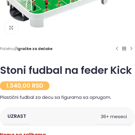
Click to enlarge
Početna
Igračke za dečake
Stoni fudbal na feder Kick
1.340,00
RSD
Plastični fudbal za decu sa figurama sa oprugom.
UZRAST
36+ meseci
Nema na zalihama