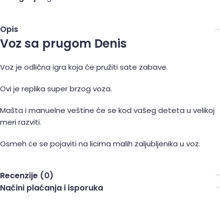
Opis
Voz sa prugom Denis
Voz je odlična igra koja će pružiti sate zabave.
Ovi je replika super brzog voza.
Mašta i manuelne veštine će se kod vašeg deteta u velikoj
meri razviti.
Osmeh će se pojaviti na licima malih zaljubljenika u voz.
Recenzije (0)
Načini plaćanja i isporuka