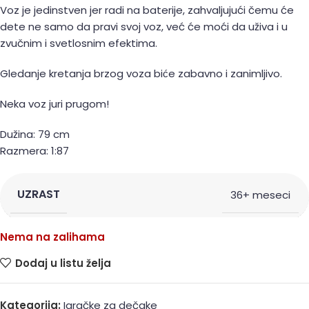
Voz je jedinstven jer radi na baterije, zahvaljujući čemu će
dete ne samo da pravi svoj voz, već će moći da uživa i u
zvučnim i svetlosnim efektima.
Gledanje kretanja brzog voza biće zabavno i zanimljivo.
Neka voz juri prugom!
Dužina: 79 cm
Razmera: 1:87
UZRAST
36+ meseci
Nema na zalihama
Dodaj u listu želja
Kategorija:
Igračke za dečake