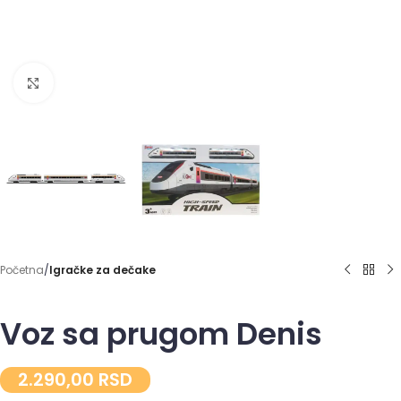
Click to enlarge
Početna
Igračke za dečake
Voz sa prugom Denis
2.290,00
RSD