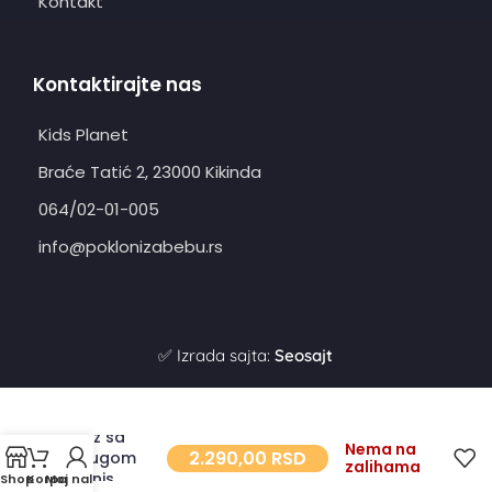
Kontakt
Kontaktirajte nas
Kids Planet
Braće Tatić 2, 23000 Kikinda
064/02-01-005
info@poklonizabebu.rs
✅ Izrada sajta:
Seosajt
Voz sa
Nema na
2.290,00
RSD
prugom
zalihama
Denis
Shop
Korpa
Moj nalog