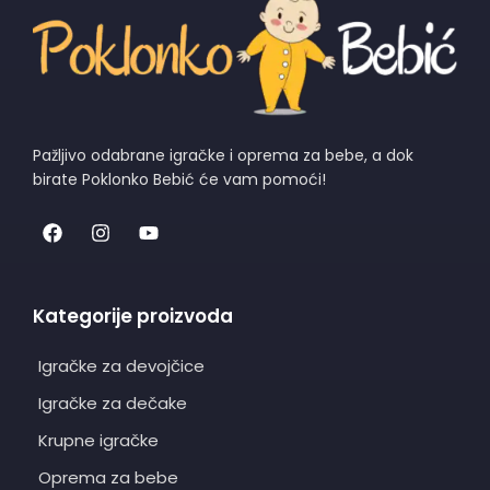
Pažljivo odabrane igračke i oprema za bebe, a dok
birate Poklonko Bebić će vam pomoći!
Kategorije proizvoda
Igračke za devojčice
Igračke za dečake
Krupne igračke
Oprema za bebe