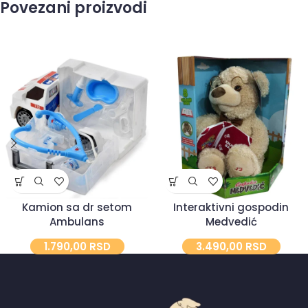
Povezani proizvodi
Kamion sa dr setom
Interaktivni gospodin
Ambulans
Medvedić
1.790,00
RSD
3.490,00
RSD