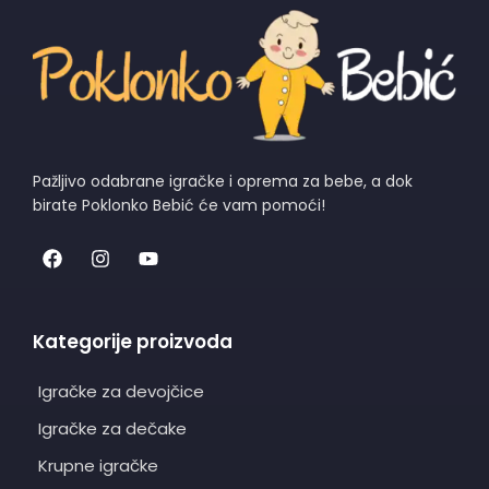
Pažljivo odabrane igračke i oprema za bebe, a dok
birate Poklonko Bebić će vam pomoći!
Kategorije proizvoda
Igračke za devojčice
Igračke za dečake
Krupne igračke