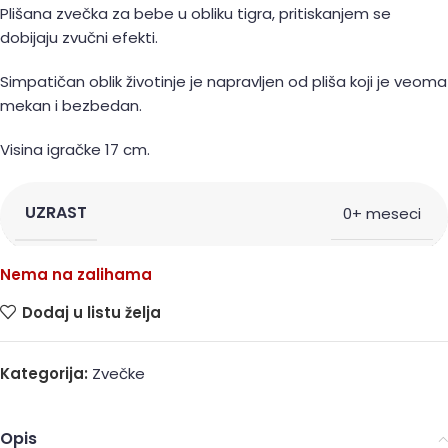
Plišana zvečka za bebe u obliku tigra, pritiskanjem se
dobijaju zvučni efekti.
Simpatičan oblik životinje je napravljen od pliša koji je veoma
mekan i bezbedan.
Visina igračke 17 cm.
UZRAST
0+ meseci
Nema na zalihama
Dodaj u listu želja
Kategorija:
Zvečke
Opis