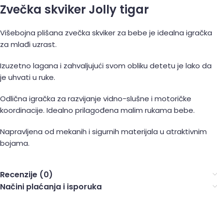
Zvečka skviker Jolly tigar
Višebojna plišana zvečka skviker za bebe je idealna igračka
za mlađi uzrast.
Izuzetno lagana i zahvaljujući svom obliku detetu je lako da
je uhvati u ruke.
Odlična igračka za razvijanje vidno-slušne i motoričke
koordinacije. Idealno prilagođena malim rukama bebe.
Napravljena od mekanih i sigurnih materijala u atraktivnim
bojama.
Recenzije (0)
Načini plaćanja i isporuka