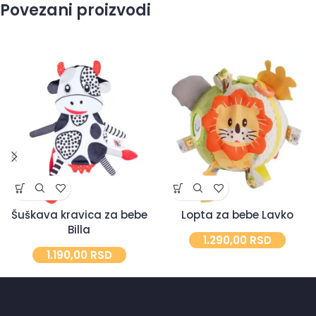
Povezani proizvodi
Šuškava kravica za bebe
Lopta za bebe Lavko
Billa
1.290,00
RSD
1.190,00
RSD