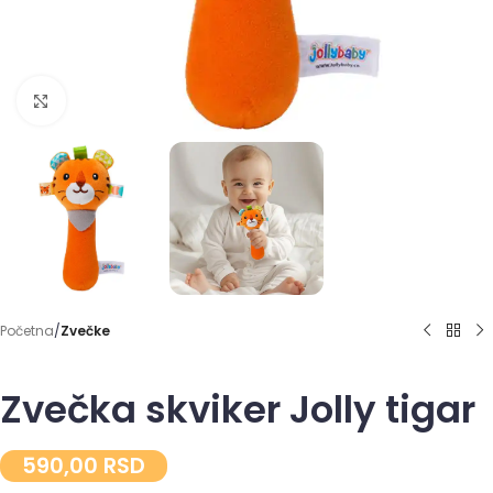
Click to enlarge
Početna
Zvečke
Zvečka skviker Jolly tigar
590,00
RSD