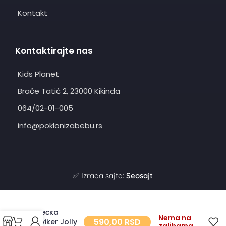
Kontakt
Kontaktirajte nas
Kids Planet
Braće Tatić 2, 23000 Kikinda
064/02-01-005
info@poklonizabebu.rs
✅ Izrada sajta:
Seosajt
Zvečka
Nema na
590,00
RSD
skviker Jolly