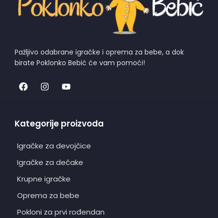
Pažljivo odabrane igračke i oprema za bebe, a dok
birate Poklonko Bebić će vam pomoći!
Kategorije proizvoda
Igračke za devojčice
Igračke za dečake
Krupne igračke
Oprema za bebe
Pokloni za prvi rođendan