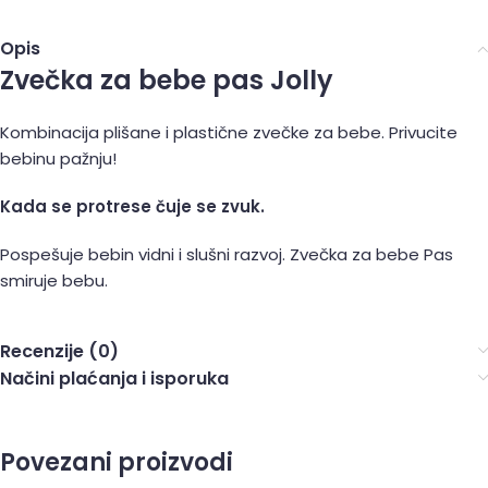
Opis
Zvečka za bebe pas Jolly
Kombinacija plišane i plastične zvečke za bebe. Privucite
bebinu pažnju!
Kada se protrese čuje se zvuk.
Pospešuje bebin vidni i slušni razvoj. Zvečka za bebe Pas
smiruje bebu.
Recenzije (0)
Načini plaćanja i isporuka
Povezani proizvodi