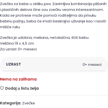
Zvečka za bebe u obliku psa. Zanimljiva kombinacija plišanih
i plastičnih delova čine ovu zvečku veoma interesantnom.
Kada se protrese može pomoći roditeljima da privuku
bebinu pažnju, beba će imati beskrajno uživanje kao i razviti
mišiće ruku.
Zvečka je udobna, mekana, netoksična, štiti bebu.
Veličina 19 x 4,5 cm
Za uzrast 0+ meseci
UZRAST
0+ meseci
Nema na zalihama
Dodaj u listu želja
Kategorija:
Zvečke