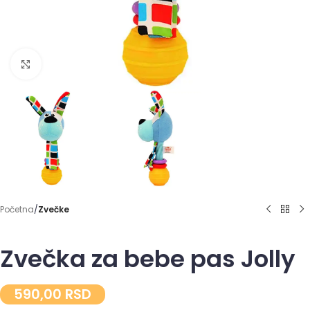
Click to enlarge
Početna
Zvečke
Zvečka za bebe pas Jolly
590,00
RSD