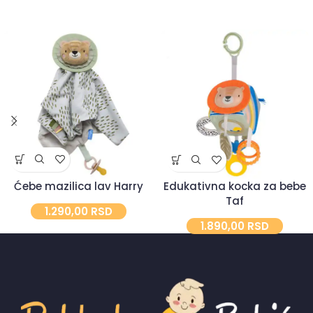
Ćebe mazilica lav Harry
Edukativna kocka za bebe
Taf
1.290,00
RSD
1.890,00
RSD